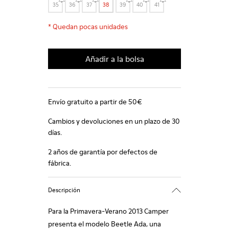
35
36
37
38
39
40
41
*
Quedan pocas unidades
Añadir a la bolsa
Envío gratuito a partir de 50€
Cambios y devoluciones en un plazo de 30
días.
2 años de garantía por defectos de
fábrica.
Descripción
Para la Primavera-Verano 2013 Camper
presenta el modelo Beetle Ada, una