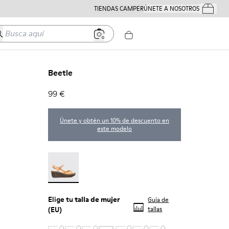
TIENDAS CAMPER
ÚNETE A NOSOTROS
Tus Pedido
usca aquí
Beetle
99 €
Únete y obtén un 10% de descuento en
este modelo
Beetle - 21825-001
Elige tu
talla de mujer
Guía de
(EU)
tallas