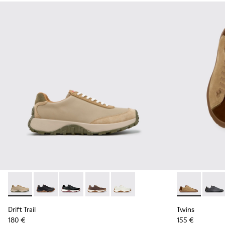
Drift Trail - K100928-026 - Zapatillas multicolor de piel y n
Drift Trail - K100928-025 - Zapatillas negras de piel 
Drift Trail - K100928-021
Drift Trail - K100928-020
Drift Trail - K100928-001
Twins - K1011
Twins 
Drift Trail
Twins
180 €
155 €