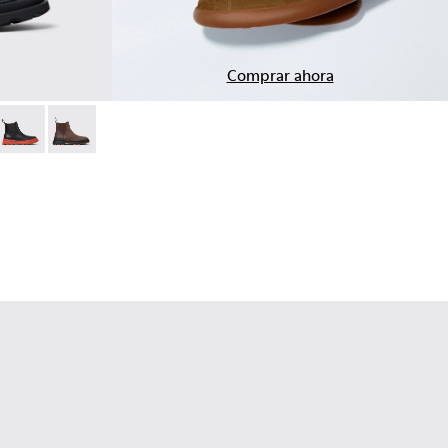
Comprar ahora
ines de nobuk negros para hombre.
06
14-005
0534-005
+ - K300534-004
Brutus+ - K300534-003
Brutus+ - K300534-002