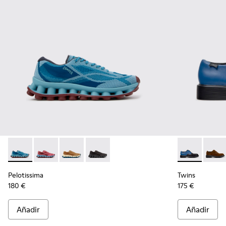
Pelotissima - K101109-011 - Zapatillas azules de materiales t
Pelotissima - K101109-010
Pelotissima - K101109-007 - Zapatillas marron
Pelotissima - K101109-006 - Zapatillas
Twins - K1009
Twins
Pelotissima
Twins
180 €
175 €
Añadir
Añadir