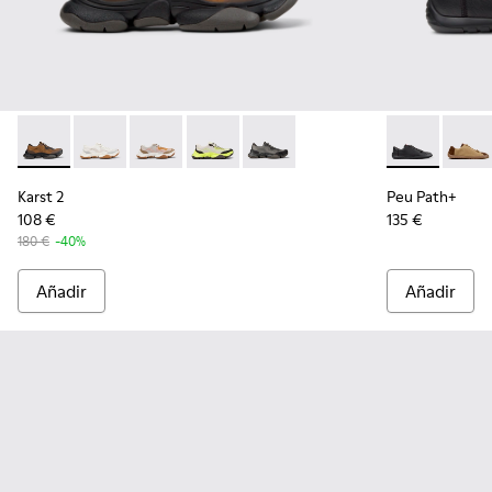
Karst 2 - K101069-010 - Sneaker con materiales técnicos ma
Karst 2 - K101069-009
Karst 2 - K101069-008
Karst 2 - K101069-003
Karst 2 - K101069-001
Peu Path+ - K
Peu Pa
Karst 2
Peu Path+
108 €
135 €
180 €
-40%
Añadir
Añadir