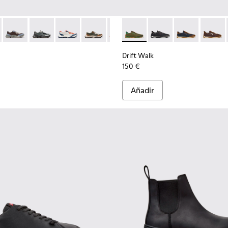
mbre.
68-016 - Zapatillas de piel y nobuk multicolor para hombre.
 - K101068-015
Twins - K101068-008
Twins - K101068-005
Twins - K101068-004
Twins - K101068-003
Twins - K101068-002
Drift Walk - K101097-007 - Za
Twins - K101068-001 - Zapa
Drift Walk - K101097-0
Drift Walk - K
Drift W
Drift Walk
150 €
Añadir