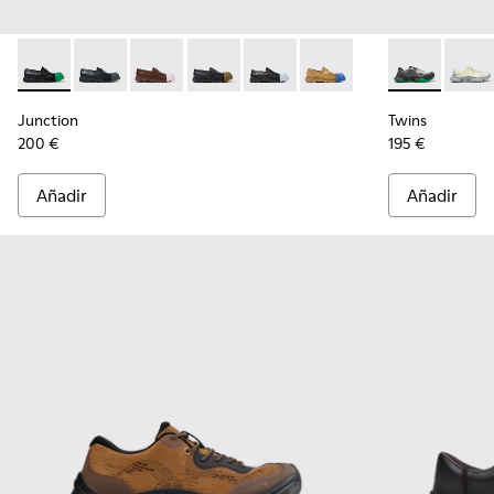
Junction - K100956-014 - Mocasines de piel negros para ho
Junction - K100956-012
Junction - K100956-010
Junction - K100956-009
Junction - K100956-004
Junction - K100956-002
Twins - K1010
Twins
Junction
Twins
200 €
195 €
Añadir
Añadir