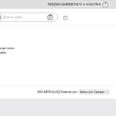
TIENDAS CAMPER
ÚNETE A NOSOTROS
Tus Pedido
usca aquí
s así como
ales.
1012
ARTÍCULOS
Ordenar por
:
Selección Camper