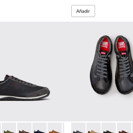
Añadir
lor para hombre.
012
K101097-009 - Zapatillas de piel y nobuk negras y grises para h
00979-011
Walk - K101097-008
an - K100979-004
Drift Walk - K101097-007 - Zapatillas verdes de ante y piel pa
Dean - K100979-002 - Zapatos de piel marrones para homb
Drift Walk - K101097-006
Dean - K100979-001 - Zapatos de piel negros para 
Drift Walk - K101097-005
Drift Walk - K101097-003
Drift Walk - K101097-002
Twins - K101114-013 - Zapatos
Twins - K101114-014 -
Twins - K10111
Twins -