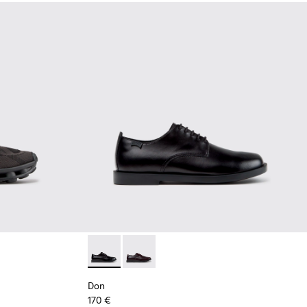
apatillas negras de materiales técnicos reciclados para hombre
011 - Zapatillas azules de materiales técnicos reciclados para 
2 - Zapatos de piel negros para hombre.
K101109-010
sima - K101109-007 - Zapatillas marrones de materiales técnico
Don - K101140-001 - Zapatos negros de piel 
Don - K101140-003
Don
170 €