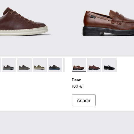
ticolor para hombre.
de nobuk y piel para hombre.
as multicolor de ante y piel para hombre.
-031
K100937-027
226-140 - Zapatillas de piel marrones para hombre.
ller - K100937-026
r - K100226-165
otas Soller - K100937-024
Runner - K100226-163
Pelotas Soller - K100937-022
Runner - K100226-162
Pelotas Soller - K100937-020
Runner - K100226-161
Pelotas Soller - K100937-015
Runner - K100226-146
Pelotas Soller - K100937-010
Runner - K100226-099
Dean - K101045-005 - Mocasi
Runner - K100226-097
Dean - K101045-008
Runner - K100226
Dean - K10104
Runner - K
Runn
Dean
180 €
Añadir