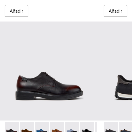
Añadir
Añadir
Dean - K100979-022 - Zapatos de piel negros para hombre.
Dean - K100979-027
Dean - K100979-026 - Zapatos de piel multico
Dean - K100979-025
Dean - K100979-016
Dean - K100979-014
Dean - K100979-
Drift Walk - 
Dean - K1
Drift 
De