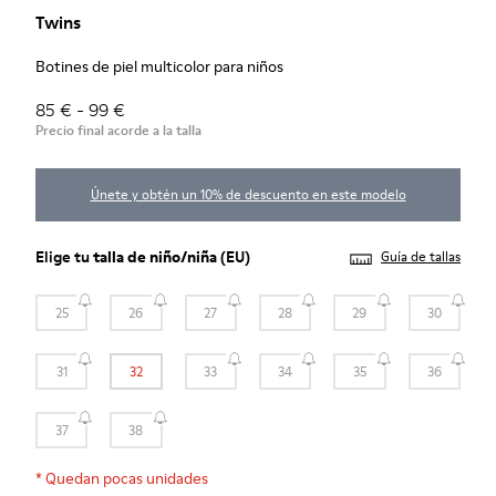
Twins
Botines de piel multicolor para niños
85 € - 99 €
Precio final acorde a la talla
Únete y obtén un 10% de descuento en este modelo
Elige tu
talla de niño/niña
(EU)
Guía de tallas
25
26
27
28
29
30
31
32
33
34
35
36
37
38
*
Quedan pocas unidades