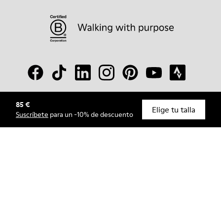
85 €
© Camper, 2026
Elige tu talla
Suscríbete
para un -10% de descuento