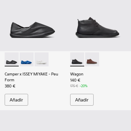
Camper x ISSEY MIYAKE - Peu Form - K101074-001 - Mocasin
Camper x ISSEY MIYAKE - Peu Form - K101074-004
Camper x ISSEY MIYAKE - Peu Form - K101074
Wagon - K300378-017 - Botin
Wagon - K300378-019 
Camper x ISSEY MIYAKE - Peu
Wagon
Form
140 €
380 €
175 €
-20%
Añadir
Añadir