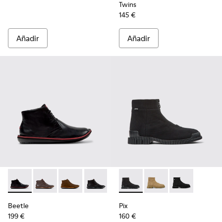
Twins
145 €
Añadir
Añadir
Beetle - 36530-008 - Botines de piel negros para hombre.
Beetle - 36530-060 - Botines de piel marrones para
Beetle - 36530-059
Beetle - 36530-058
Pix - K300262-017 - Botas de
Pix - K300262-014
Pix - K300262
Beetle
Pix
199 €
160 €