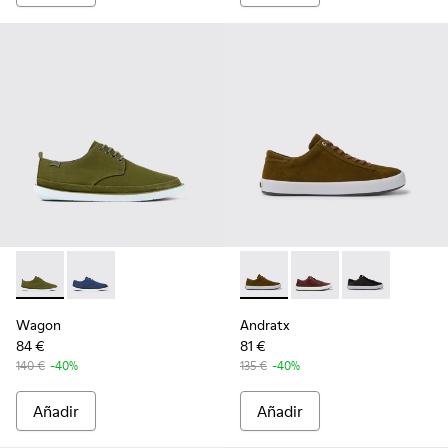
Wagon - K100774-013 - Zapato blucher de tejido/nobuk ver
Wagon - K100774-007
Andratx - K100231-021 - Gre
Andratx - K100231-02
Andratx - K10
Wagon
Andratx
84 €
81 €
140 €
-40%
135 €
-40%
Añadir
Añadir