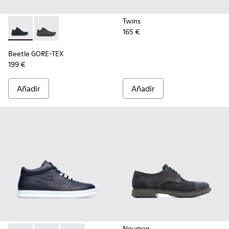
Twins
165 €
Beetle GORE-TEX - K300005-018 - Sneaker impermeable pa
Beetle GORE-TEX - K300005-023
Beetle GORE-TEX
199 €
Añadir
Añadir
Neuman