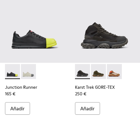
Junction Runner - K100978-002 - Zapatillas de piel negras p
Junction Runner - K100978-004
Karst Trek GORE-TEX - K30049
Karst Trek GORE-TEX
Karst Trek GO
Junction Runner
Karst Trek GORE-TEX
165 €
250 €
Añadir
Añadir