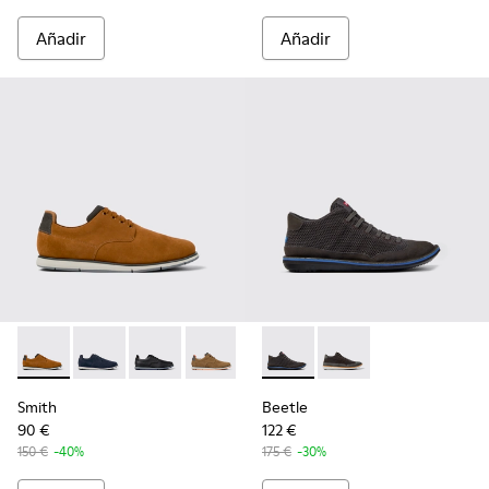
Añadir
Añadir
Smith - K100478-017 - Brown
Smith - K100478-018
Smith - K100478-016
Smith - K100478-004
Beetle - K300327-012 - Botin
Beetle - K300327-020
Smith
Beetle
90 €
122 €
150 €
-40%
175 €
-30%