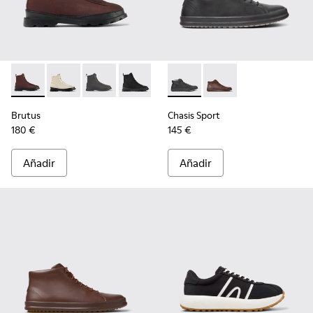
Brutus - K300427-006 - Botines marrones de tejido y piel p
Brutus - K300427-016
Brutus - K300427-005
Brutus - K300427-004 - Botas negras 
Chasis Sport - K300236-004 -
Chasis Sport - K30023
Brutus
Chasis Sport
180 €
145 €
Añadir
Añadir