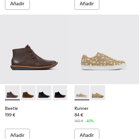
Añadir
Añadir
Beetle - 36530-060 - Botines de piel marrones para hombre
Beetle - 36530-059
Beetle - 36530-058
Beetle - 36530-008 - Botines de piel 
Runner - K100842-004 - Snea
Runner - K100842-00
Beetle
Runner
199 €
84 €
140 €
-40%
Añadir
Añadir