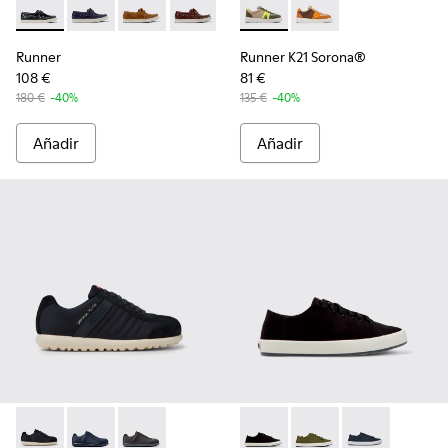
Runner - K101073-002 - Mocasines de nobuk azul para homb
Runner - K101073-006
Runner - K101073-005
Runner - K101073-003
Runner K21 Sorona® - K10098
Runner K21 Sorona® 
Runner
Runner K21 Sorona®
108 €
81 €
180 €
-40%
135 €
-40%
Añadir
Añadir
Pelotas XLite - 18302-136 - Zapatos de tejido y nobuk azules
Pelotas XLite - 18302-140
Pelotas XLite - 18302-138
Andratx - K100158-021 - Snea
Andratx - K100158-0
Andratx - K10