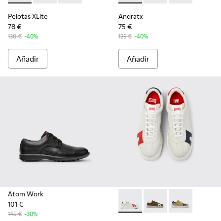
Pelotas XLite
Andratx
78 €
75 €
130 €
-40%
125 €
-40%
Añadir
Añadir
Atom Work
101 €
Twins - K100743-044 - Zapatil
Twins - K100743-011
Twins - K1007
145 €
-30%