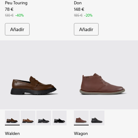
Peu Touring
Don
78 €
148 €
130 €
-40%
185 €
-20%
Añadir
Añadir
Walden - K100633-046 - Mocasines náuticos de piel marrón
Walden - K100633-049
Walden - K100633-048
Walden - K100633-019 - Mocasines de 
Wagon - K300378-019 - Botin
Wagon - K300378-017 
Walden
Wagon