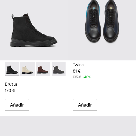
Twins
81 €
Brutus - K300427-004 - Botas negras para hombre
Brutus - K300427-016
Brutus - K300427-006 - Botines marrones de t
Brutus - K300427-005
135 €
-40%
Brutus
170 €
Añadir
Añadir