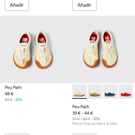
Añadir
Añadir
Peu Path
48 €
Peu Path - K800694-003 - Sn
Peu Path - K800694-0
Peu Path - K80
Peu Pat
69 €
-30%
Peu Path
39 € - 44 €
79 € - 89 €
-50%
Precio final acorde a la talla