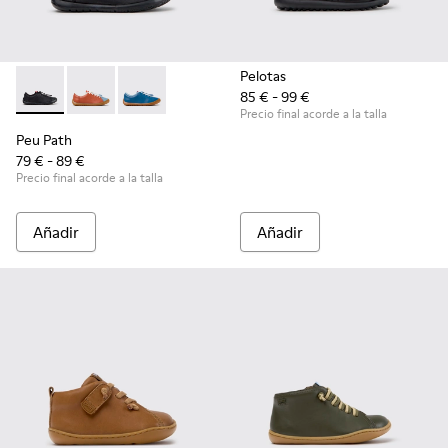
Pelotas
85 € - 99 €
Peu Path - K800707-007 - Zapatillas negras de piel para niño
Peu Path - K800707-008 - Zapatillas multicolor de pie
Peu Path - K800707-002 - Zapatillas de piel az
Precio final acorde a la talla
Peu Path
79 € - 89 €
Precio final acorde a la talla
Añadir
Añadir