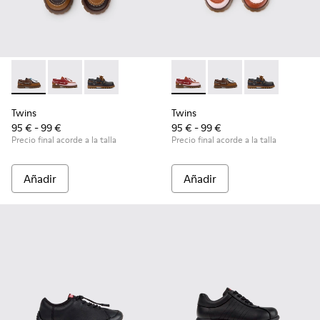
Twins - K800416-007 - Náuticos de piel marrón para niños.
Twins - K800416-008 - Zapatos náuticos de piel multi
Twins - K800416-001 - Zapatos náuticos de pie
Twins - K800416-008 - Zapato
Twins - K800416-007 -
Twins - K80041
Twins
Twins
95 € - 99 €
95 € - 99 €
Precio final acorde a la talla
Precio final acorde a la talla
Añadir
Añadir