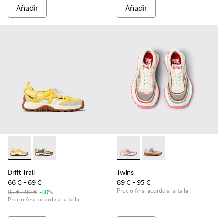
Añadir
Añadir
Drift Trail - K800695-001 - Sneaker semiabierta blanca y amar
Drift Trail - K800695-002
Twins - K800685-001 - Sneake
Twins - K800685-00
Drift Trail
Twins
66 € - 69 €
89 € - 95 €
Precio final acorde a la talla
95 € - 99 €
-30%
Precio final acorde a la talla