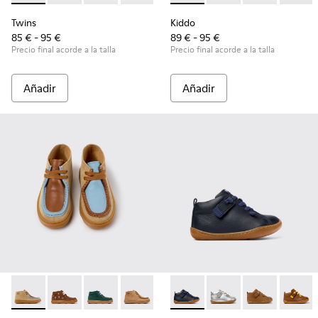
Twins
Kiddo
85 € - 95 €
89 € - 95 €
Precio final acorde a la talla
Precio final acorde a la talla
Añadir
Añadir
Twins - K900398-004 - Botines de ante y piel marrones para
Twins - K900398-005
Twins - K900398-002
Twins - K900398-001
Peu - 80153-082 - Botines de 
Peu - 80153-120
Peu - 80153-11
Peu - 8