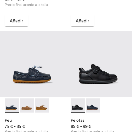
Precio final acorde a la talla
Añadir
Añadir
Peu - K800689-002 - Zapatos náuticos de piel azules para ni
Peu - K800689-004 - Zapatos náuticos de piel marrón
Peu - K800689-001
Pelotas - K800316-003 - Zapat
Pelotas - K800316-004 
Peu
Pelotas
75 € - 85 €
85 € - 99 €
Precio final acorde a la talla
Precio final acorde a la talla