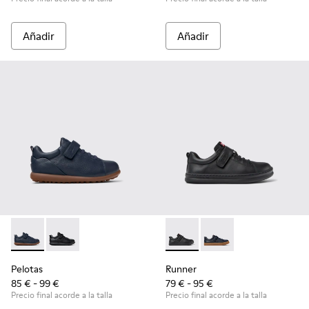
Añadir
Añadir
Pelotas - K800316-004 - Zapatos azules de piel y textil para 
Pelotas - K800316-003 - Zapatos negros de piel y text
Runner - K800319-001 - Zapatil
Runner - K800319-006 -
Pelotas
Runner
85 € - 99 €
79 € - 95 €
Precio final acorde a la talla
Precio final acorde a la talla