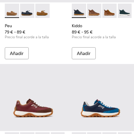
Peu - K800689-004 - Zapatos náuticos de piel marrón para n
Peu - K800689-002 - Zapatos náuticos de piel azules 
Peu - K800689-001
Kiddo - K900189-026 - Botines
Kiddo - K900189-028 -
Kiddo - K9001
Kiddo -
Peu
Kiddo
79 € - 89 €
89 € - 95 €
Precio final acorde a la talla
Precio final acorde a la talla
Añadir
Añadir