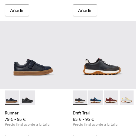
Añadir
Añadir
Runner - K800319-006 - Zapatillas azules de piel y textil para
Runner - K800319-001 - Zapatillas negras de piel y tex
Drift Trail - K800548-004 - Za
Drift Trail - K800548-0
Drift Trail - K
Drift T
Runner
Drift Trail
79 € - 95 €
85 € - 95 €
Precio final acorde a la talla
Precio final acorde a la talla