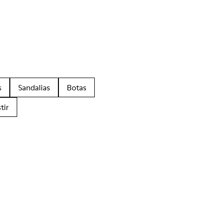
s
Sandalias
Botas
tir