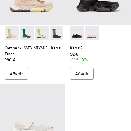
Camper x ISSEY MIYAKE - Karst Finch - K101115-005 - Sneaker
Camper x ISSEY MIYAKE - Karst Finch - K101115-004 - 
Camper x ISSEY MIYAKE - Karst Finch - K101115
Camper x ISSEY MIYAKE - Karst Finch - 
Karst 2 - K101071-001 - Snea
Karst 2 - K101071-002
Camper x ISSEY MIYAKE - Karst
Karst 2
Finch
92 €
280 €
185 €
-50%
Añadir
Añadir