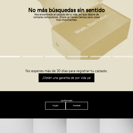
No más búsquedas sin sentido
Has encontrado el calzado de tu vida, así que déjate de
compras compulsivas. Ahora ya tienes tiempo para cosas
más importantes.
No esperes más de 30 días para registrar tu calzado.
¡Obtén una garantía de por vida ya!
COMPRAR AHORA
Mujer
Hombre