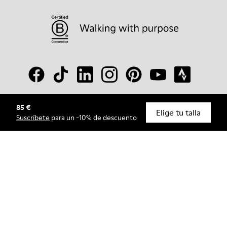
85 €
© Camper, 2026
Elige tu talla
Suscríbete
para un -10% de descuento