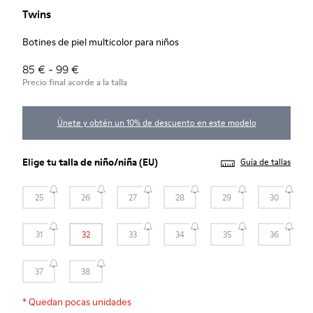
Twins
Botines de piel multicolor para niños
85 € - 99 €
Precio final acorde a la talla
Únete y obtén un 10% de descuento en este modelo
Elige tu
talla de niño/niña
(EU)
Guía de tallas
25
26
27
28
29
30
31
32
33
34
35
36
37
38
*
Quedan pocas unidades