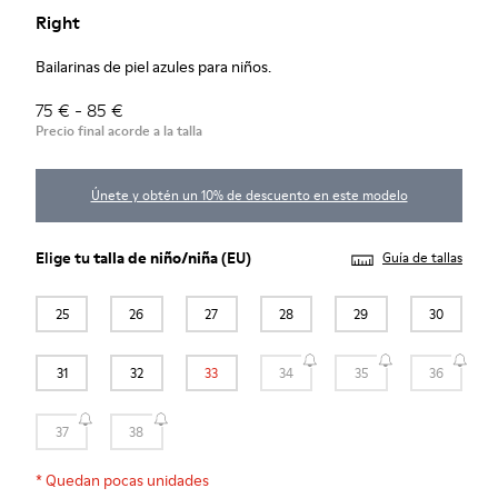
Right
Bailarinas de piel azules para niños.
75 € - 85 €
Precio final acorde a la talla
Únete y obtén un 10% de descuento en este modelo
Elige tu
talla de niño/niña
(EU)
Guía de tallas
25
26
27
28
29
30
31
32
33
34
35
36
37
38
*
Quedan pocas unidades