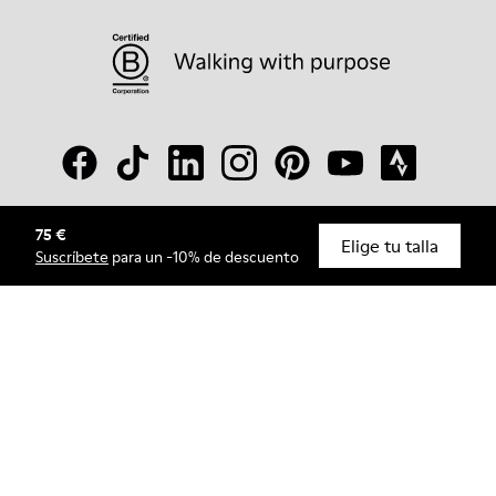
75 €
© Camper, 2026
Elige tu talla
Suscríbete
para un -10% de descuento