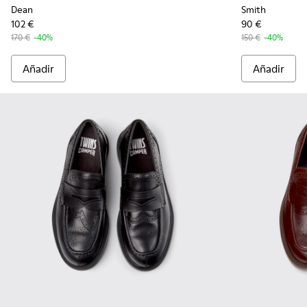
Dean
Smith
102 €
90 €
170 €
-40%
150 €
-40%
Añadir
Añadir