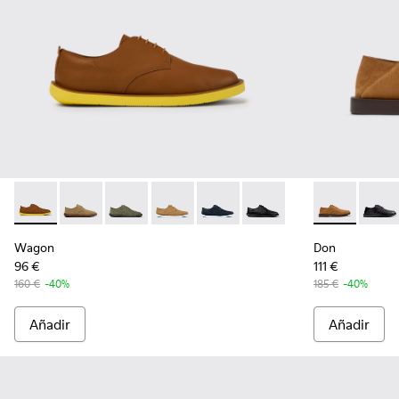
Wagon - K100669-011 - Zapatos de piel marrones para homb
Wagon - K100669-033 - Zapatos de ante marrones p
Wagon - K100669-032 - Zapatos de ante verd
Wagon - K100669-020
Wagon - K100669-019 - Zapato 
Wagon - K100669-018 - Z
Don - K10101
Don -
Wagon
Don
96 €
111 €
160 €
-40%
185 €
-40%
Añadir
Añadir