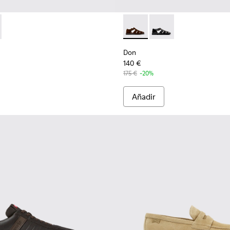
e.
arrón para hombre.
088-002 - Mocasines náuticos de piel marrón para hombre.
- K101088-001 - Mocasines de piel negros para hombre.
Don - K101011-004 - Sandali
Don - K101011-001
Don
140 €
175 €
-20%
Añadir