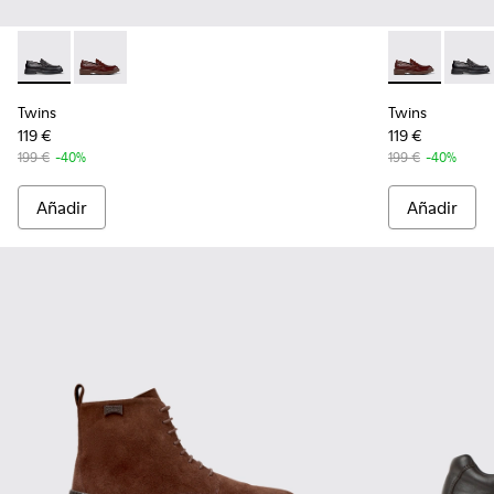
Twins - K101088-001 - Mocasines de piel negros para hombr
Twins - K101088-002 - Mocasines náuticos de piel m
Twins - K101
Twins 
Twins
Twins
119 €
119 €
199 €
-40%
199 €
-40%
Añadir
Añadir