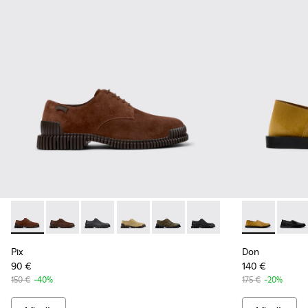
Pix - K101076-005 - Zapatos de ante marrones para hombre.
Pix - K101076-010
Pix - K101076-008
Pix - K101076-006 - Zapatos de ante 
Pix - K101076-003
Pix - K101076-001
Don - K10108
Don -
Pix
Don
90 €
140 €
150 €
-40%
175 €
-20%