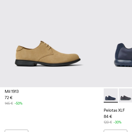
Mil 1913
72 €
Pelotas XLF -
Pelot
145 €
-50%
Pelotas XLF
84 €
120 €
-30%