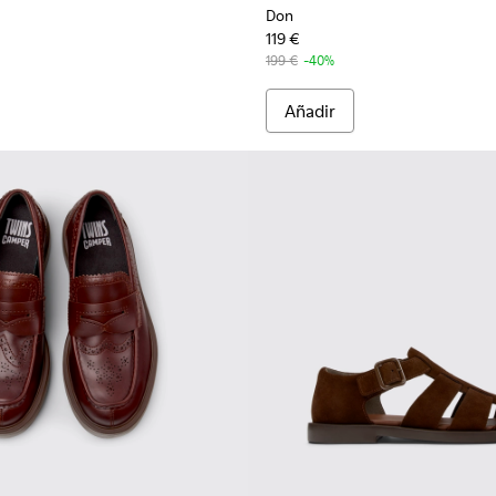
Don
119 €
199 €
-40%
Añadir