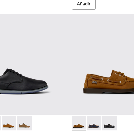
Añadir
re.
014
78-016 - Zapatos de piel y tejido negros para hombre.
00979-012
- K100478-018 - Zapatos de piel y tejido azules para hombre.
an - K100979-004
Smith - K100478-017
Dean - K100979-002
Smith - K100478-004
Dean - K100979-001
Don - K101013-005 - Mocasin
Don - K101013-006 - 
Don - K101013