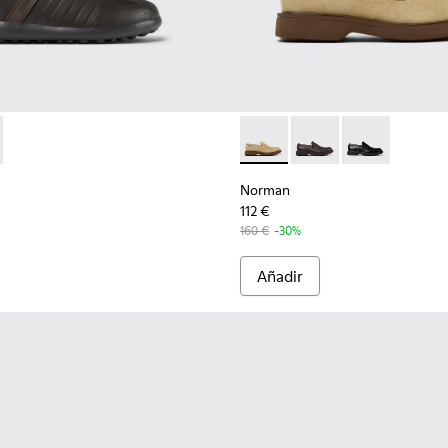
 K100752-002 - Zapatillas de piel marrones para hombre.
s XLF - K100752-001 - Zapatillas de piel negras para hombre.
Norman - K101001-008 - Zap
Norman - K101001-00
Norman - K101
Norman
112 €
160 €
-30%
Añadir