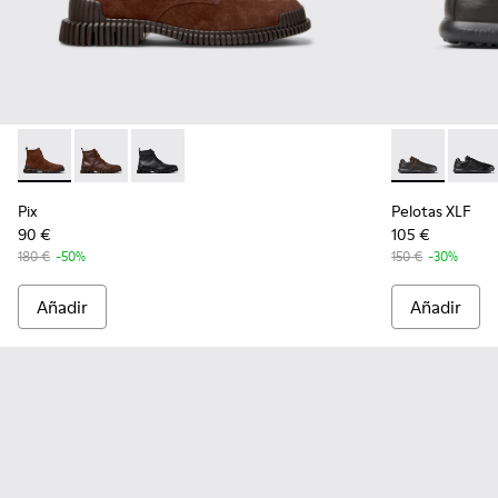
Pix - K300542-003 - Botines de ante marrones para hombre.
Pix - K300542-005
Pix - K300542-004
Pelotas XLF -
Pelota
Pix
Pelotas XLF
90 €
105 €
180 €
-50%
150 €
-30%
Añadir
Añadir