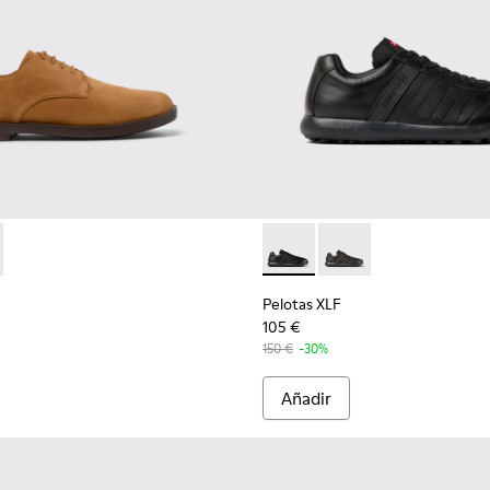
re
ara hombre.
es para hombre.
blucher de nobuk azul para hombre
apatos de piel negros para hombre.
2-004 - Zapatos de nobuk marrones para hombre.
 K101012-001
Pelotas XLF - K100752-001 - Z
Pelotas XLF - K100752
Pelotas XLF
105 €
150 €
-30%
Añadir