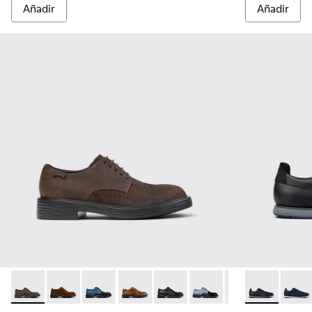
Añadir
Añadir
Dean - K100979-011 - Zapatos marrones de nobuk para homb
Dean - K100979-027
Dean - K100979-026
Dean - K100979-025
Dean - K100979-022
Dean - K100979-016
Dean - K100979-
Smith - K1004
Dean - K1
Smith 
De