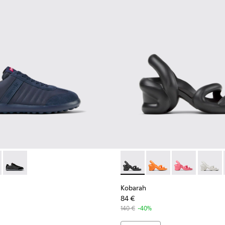
 K100751-001 - Zapatillas de textil y nobuk azules para hombre.
as XLF - K100751-006
Pelotas XLF - K100751-002
Kobarah - K100839-006 - San
Kobarah - K100839-034
Kobarah - K10
Kobara
Kobarah
84 €
140 €
-40%