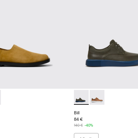
marrones para hombre.
9-002 - Zapatos marrones de ante para hombre.
 K101089-001
Bill - K100655-015 - Zapatos 
Bill - K100655-010
Bill
84 €
140 €
-40%