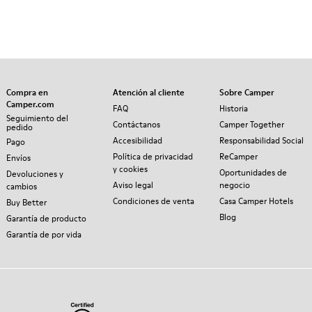
Compra en
Atención al cliente
Sobre Camper
Camper.com
FAQ
Historia
Seguimiento del
Contáctanos
Camper Together
pedido
Accesibilidad
Responsabilidad Social
Pago
Política de privacidad
ReCamper
Envíos
y cookies
Oportunidades de
Devoluciones y
Aviso legal
negocio
cambios
Condiciones de venta
Casa Camper Hotels
Buy Better
Blog
Garantía de producto
Garantía de por vida