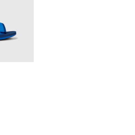
e
lias de PET reciclado azules para hombre
 Sandalias azules y amarillas de tejido para hombre