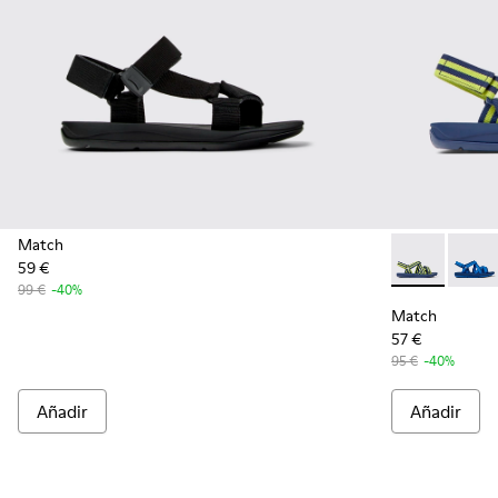
Match
59 €
Match - K1007
Match 
99 €
-40%
Match
57 €
95 €
-40%
Añadir
Añadir