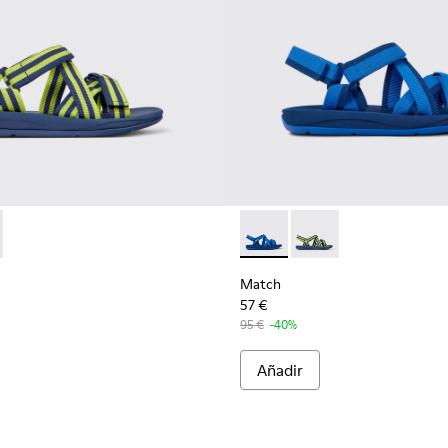
81-008 - Sandalias azules y amarillas de tejido para hombre
- K100781-004 - Sandalias de PET reciclado azules para hombr
Match - K100781-004 - Sanda
Match - K100781-008 -
Match
57 €
95 €
-40%
Añadir