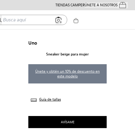
TIENDAS CAMPER
ÚNETE A NOSOTROS
Tus Pedido
usca aquí
Uno
Sneaker beige para mujer
Únete y obtén un 10% de descuento en
este modelo
Guía de tallas
AVÍSAME