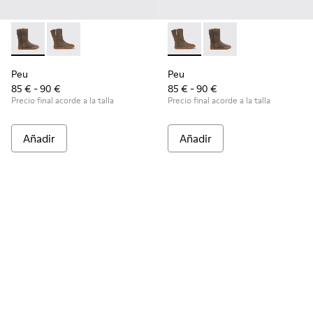
Peu - K900192-001 - Brown Gray
Peu - K900192-004 - Botas de nobuck marrón grisác
Peu - K900192-004 - Botas d
Peu - K900192-001 - 
Peu
Peu
85 € - 90 €
85 € - 90 €
Precio final acorde a la talla
Precio final acorde a la talla
Añadir
Añadir