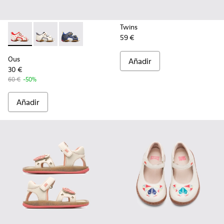
Twins
59 €
Ous - 80530-036 - Beige
Ous - 80530-031
Ous - 80530-030
Ous
Añadir
30 €
60 €
-50%
Añadir