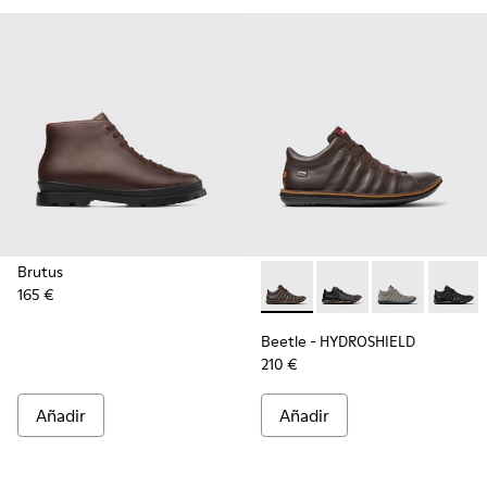
Brutus
165 €
Beetle - HYDROSHIELD - K300
Beetle - HYDROSHIEL
Beetle - HYD
Beetle
Beetle - HYDROSHIELD
210 €
Añadir
Añadir