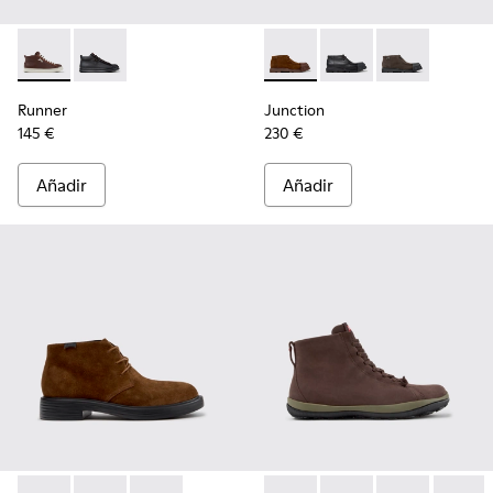
Runner - K300550-003 - Zapatillas de piel y nobuk marrones
Runner - K300550-004
Junction - K300475-005 - Bo
Junction - K300475-
Junction - K3
Runner
Junction
145 €
230 €
Añadir
Añadir