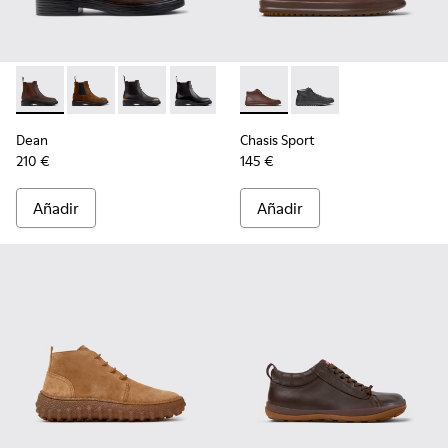
Dean - K300492-004 - Botines marrones de nobuk para hom
Dean - K300492-007 - Botines marrones de ante par
Dean - K300492-005
Dean - K300492-001
Chasis Sport - K300236-022 -
Chasis Sport - K3002
Dean
Chasis Sport
210 €
145 €
Añadir
Añadir