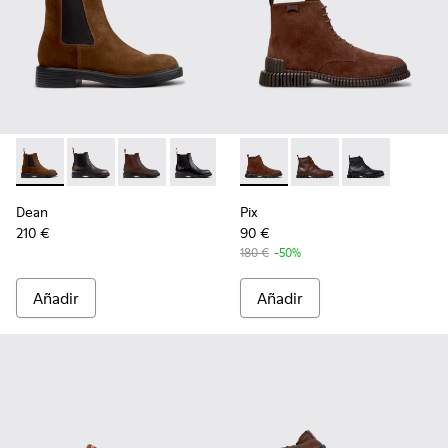
Dean - K300492-007 - Botines marrones de ante para hombr
Dean - K300492-005
Dean - K300492-004 - Botines marrones de n
Dean - K300492-001
Pix - K300542-003 - Botines
Pix - K300542-005 - B
Pix - K300542
Dean
Pix
210 €
90 €
180 €
-50%
Añadir
Añadir