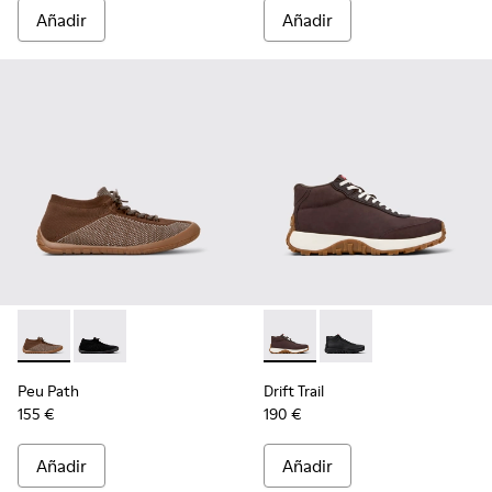
Añadir
Añadir
Peu Path - K300476-006 - Sneakers altas multicolores de PE
Peu Path - K300476-005
Drift Trail - K300522-006 - 
Drift Trail - K300522-
Peu Path
Drift Trail
155 €
190 €
Añadir
Añadir