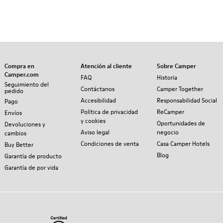
Compra en
Atención al cliente
Sobre Camper
Camper.com
FAQ
Historia
Seguimiento del
Contáctanos
Camper Together
pedido
Accesibilidad
Responsabilidad Social
Pago
Política de privacidad
ReCamper
Envíos
y cookies
Oportunidades de
Devoluciones y
Aviso legal
negocio
cambios
Condiciones de venta
Casa Camper Hotels
Buy Better
Blog
Garantía de producto
Garantía de por vida