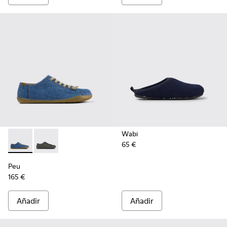
Wabi
65 €
Peu - K201477-005 - Zapatos azules de tejido para mujer
Peu - K201477-002
Peu
165 €
Añadir
Añadir