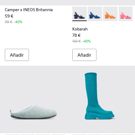
Camper x INEOS Britannia
59 €
Kobarah - K200155-042 - Sand
Kobarah - K200155-0
Kobarah - K20
Kobara
99 €
-40%
Kobarah
78 €
130 €
-40%
Añadir
Añadir