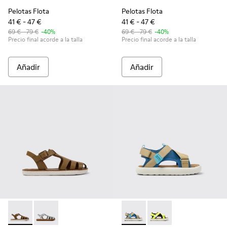
Pelotas Flota
Pelotas Flota
41 € - 47 €
41 € - 47 €
69 € - 79 €
-40%
69 € - 79 €
-40%
Precio final acorde a la talla
Precio final acorde a la talla
Añadir
Añadir
Miko - K800569-004 - Sandalia de piel marrón
Miko - K800569-003
Pelotas Flota - K800636-003 
Pelotas Flota - K8006