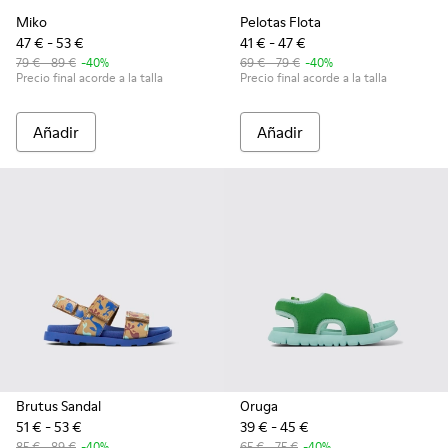
Miko
Pelotas Flota
47 € - 53 €
41 € - 47 €
79 € - 89 €
-40%
69 € - 79 €
-40%
Precio final acorde a la talla
Precio final acorde a la talla
Añadir
Añadir
Brutus Sandal
Oruga
51 € - 53 €
39 € - 45 €
85 € - 89 €
-40%
65 € - 75 €
-40%