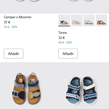
Camper x Moomin
37 €
Twins - K800628-007 - Sandal
Twins - K800628-008 -
Twins - K800
Twins 
75 €
-50%
Twins
32 €
65 €
-50%
Añadir
Añadir