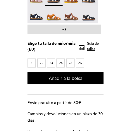
Bicho - 80372-064
Bicho - 80372-058
Bicho - 80372-056
Bicho - 80372-054
+2
Elige tu
talla de niño/niña
Guía de
(EU)
tallas
21
22
23
24
25
26
Añadir a la bolsa
Envío gratuito a partir de 50€
Cambios y devoluciones en un plazo de 30
días.