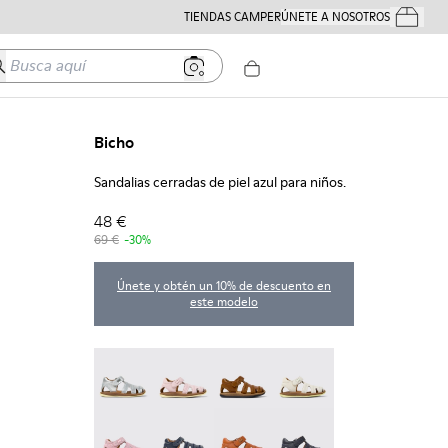
TIENDAS CAMPER
ÚNETE A NOSOTROS
Tus Pedido
usca aquí
Bicho
Sandalias cerradas de piel azul para niños.
48 €
69 €
-30%
Únete y obtén un 10% de descuento en
este modelo
Bicho - 80372-088
Bicho - 80372-087
Bicho - 80372-085
Bicho - 80372-081
Bicho - 80372-079
Bicho - 80372-078 - Sandalias cerradas de
Bicho - 80372-069
Bicho - 80372-068