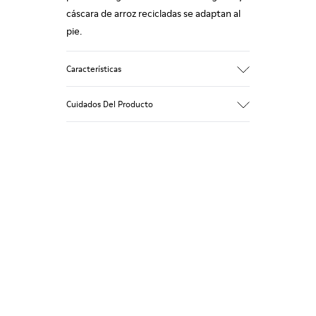
cáscara de arroz recicladas se adaptan al
pie.
Características
Empeine
Cuidados Del Producto
Piel vacuna
Color
Azul
Suela/Características
Nuestros zapatos se han fabricado con
Suela de goma (20 % reciclada)
materiales de primera calidad
Sistema de cierre de velcro para un ajuste
cuidadosamente seleccionados. El uso de
fácil
productos adecuados para el cuidado del
Forro
calzado los protegerá y garantizará que
75 % Piel de cerdo 25 % Piel de cerdo con
duren más tiempo.
acabado serraje
Si deseas obtener información detallada
sobre cómo cuidar de tu par, visita
nuestra
Guía para el cuidado del calzado
.