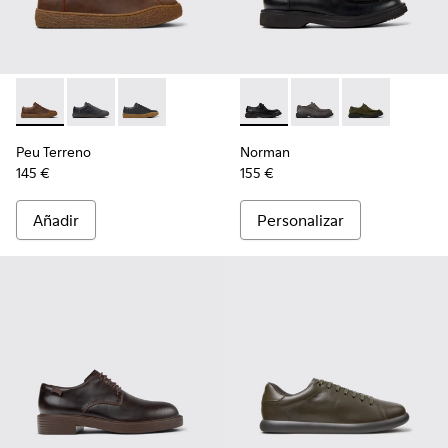
Peu Terreno - K100927-013 - Zapatos de nobuk marrones pa
Peu Terreno - K100927-020
Peu Terreno - K100927-001
Norman - K100999-001 - Zapa
Norman - K100999-0
Norman - K10
Peu Terreno
Norman
145 €
155 €
Añadir
Personalizar