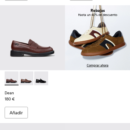
Rebajas
Hasta un 40% de descuento
Comprar ahora
Dean - K101045-008 - Mocasines de piel burdeos para homb
Dean - K101045-005 - Mocasines de piel marrones p
Dean - K101045-001 - Mocasines de piel negr
Dean
180 €
Añadir