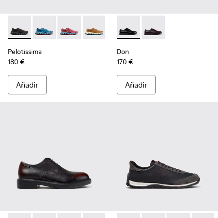
Pelotissima - K101109-006 - Zapatillas negras de materiales 
Pelotissima - K101109-011 - Zapatillas azules de mate
Pelotissima - K101109-010
Pelotissima - K101109-007 - Zapatillas
Don - K101140-001 - Zapatos 
Don - K101140-003
Pelotissima
Don
180 €
170 €
Añadir
Añadir