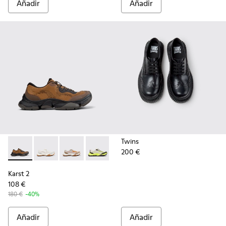
Añadir
Añadir
Twins
200 €
Karst 2 - K101069-010 - Sneaker con materiales técnicos ma
Karst 2 - K101069-009
Karst 2 - K101069-008
Karst 2 - K101069-003
Karst 2 - K101069-002
Karst 2 - K101069-001
Karst 2
108 €
180 €
-40%
Añadir
Añadir