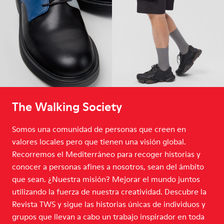
The Walking Society
Somos una comunidad de personas que creen en
valores locales pero que tienen una visión global.
Recorremos el Mediterráneo para recoger historias y
conocer a personas afines a nosotros, sean del ámbito
que sean. ¿Nuestra misión? Mejorar el mundo juntos
utilizando la fuerza de nuestra creatividad. Descubre la
Revista TWS y sigue las historias únicas de individuos y
grupos que llevan a cabo un trabajo inspirador en toda