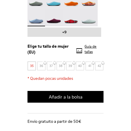
Wabi - 20889-123 - Zapatillas de casa azules de l
Wabi - 20889-110
Wabi - 20889-107
Wabi - 20889-090
+9
Elige tu
talla de mujer
Guía de
(EU)
tallas
35
36
37
38
39
40
41
42
*
Quedan pocas unidades
Añadir a la bolsa
Envío gratuito a partir de 50€