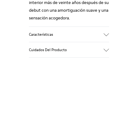
interior más de veinte años después de su
debut con una amortiguación suave y una
sensación acogedora.
Características
Empeine
Cuidados Del Producto
Textil
Color
Azul
Suela/Características
Nuestros zapatos se han fabricado con
92% goma / 8% goma reciclada
materiales de primera calidad
Plantilla
cuidadosamente seleccionados. El uso de
EVA
productos adecuados para el cuidado del
Lining
calzado los protegerá y garantizará que
74% textil (90% lana - 10% poliéster) 26%
duren más tiempo.
poliéster reciclado
Si deseas obtener información detallada
sobre cómo cuidar de tu par, visita
nuestra
Guía para el cuidado del calzado
.