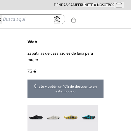
TIENDAS CAMPER
ÚNETE A NOSOTROS
Tus Pedido
usca aquí
Wabi
Zapatillas de casa azules de lana para
mujer
75 €
Únete y obtén un 10% de descuento en
este modelo
Wabi - 20889-144
Wabi - 20889-143
Wabi - 20889-139
Wabi - 20889-138
Wabi - 20889-136
Wabi - 20889-127
Wabi - 20889-126
Wabi - 20889-124