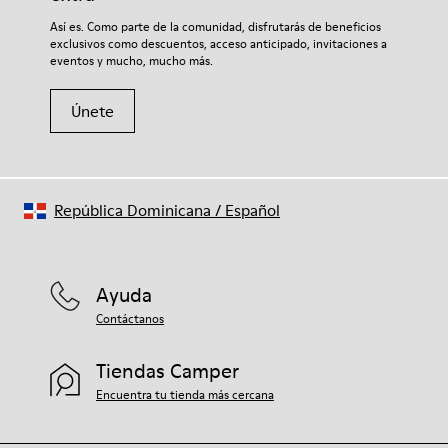
Si deseas obtener información detallada sobre cómo cuidar de
Así es. Como parte de la comunidad, disfrutarás de beneficios
tu par, visita nuestra
Guía para el cuidado del calzado
.
exclusivos como descuentos, acceso anticipado, invitaciones a
eventos y mucho, mucho más.
Únete
República Dominicana
/
Español
Ayuda
Contáctanos
Tiendas Camper
Encuentra tu tienda más cercana