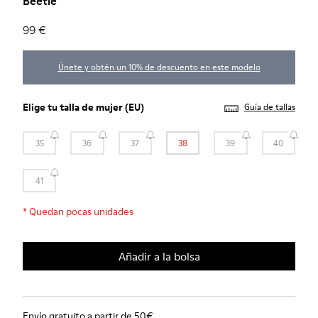
Beetle
99 €
Únete y obtén un 10% de descuento en este modelo
Elige tu
talla de mujer
(EU)
Guía de tallas
35
36
37
38
39
40
41
*
Quedan pocas unidades
Añadir a la bolsa
Envío gratuito a partir de 50€