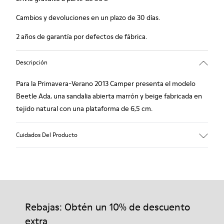
Cambios y devoluciones en un plazo de 30 días.
2 años de garantía por defectos de fábrica.
Descripción
Para la Primavera-Verano 2013 Camper presenta el modelo
Beetle Ada, una sandalia abierta marrón y beige fabricada en
tejido natural con una plataforma de 6,5 cm.
Cuidados Del Producto
Nuestros zapatos se han fabricado con materiales de primera
calidad cuidadosamente seleccionados. El uso de productos
adecuados para el cuidado del calzado los protegerá y
Rebajas: Obtén un 10% de descuento
garantizará que duren más tiempo.
extra