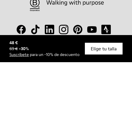
48 €
Elige tu talla
69 €
-
30
%
© Camper, 2026
Suscríbete
para un -10% de descuento