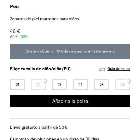
Peu
Zapatos de piel marrones para niños.
48 €
69 €
-30%
Únete y obtén un 10% de descuento en este modelo
Elige tu
talla de niño/niña
(EU)
Guía de tallas
21
22
23
24
25
26
Añadir a la bolsa
Envío gratuito a partir de 50€
Cambios y devoluciones en un plazo de 30 días.