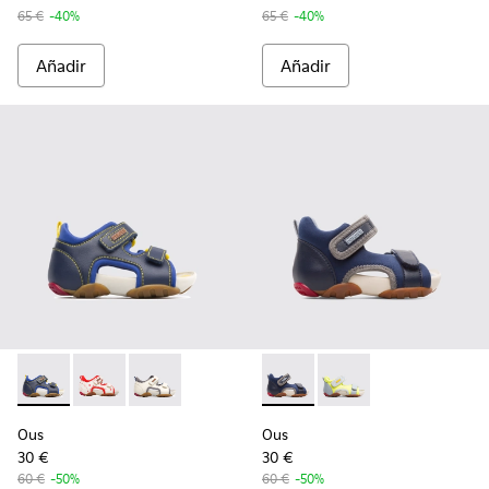
65 €
-40%
65 €
-40%
Añadir
Añadir
Ous - 80530-030 - Blue
Ous - 80530-036
Ous - 80530-031
Ous - K800275-001 - Blue
Ous - K800275-004
Ous
Ous
30 €
30 €
60 €
-50%
60 €
-50%