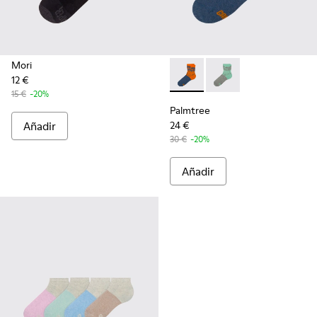
Mori
12 €
Palmtree - CA023-002 - Mult
Palmtree - CA023-001
15 €
-20%
Palmtree
Añadir
24 €
30 €
-20%
Añadir