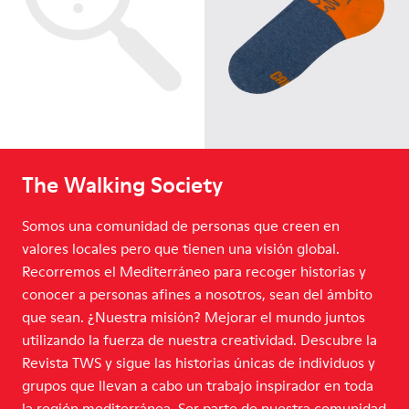
The Walking Society
Somos una comunidad de personas que creen en
valores locales pero que tienen una visión global.
Recorremos el Mediterráneo para recoger historias y
conocer a personas afines a nosotros, sean del ámbito
que sean. ¿Nuestra misión? Mejorar el mundo juntos
utilizando la fuerza de nuestra creatividad. Descubre la
Revista TWS y sigue las historias únicas de individuos y
grupos que llevan a cabo un trabajo inspirador en toda
la región mediterránea. Ser parte de nuestra comunidad