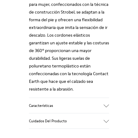
para mujer, confeccionados con la técnica
de construcción Strobel, se adaptan a la
forma del pie y ofrecen una flexibilidad
extraordinaria que imita la sensación de ir
descalzo. Los cordones elásticos
garantizan un ajuste estable y las costuras
de 360º proporcionan una mayor
durabilidad. Sus ligeras suelas de
poliuretano termoplástico están
confeccionadas con la tecnología Contact
Earth que hace que el calzado sea
resistente a la abrasión.
Características
Nobuck
Cuidados Del Producto
Color: marrón oscuro
Suela de TPU con tecnología Contact