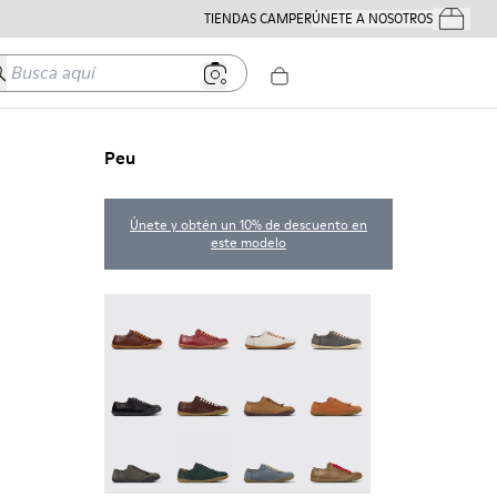
TIENDAS CAMPER
ÚNETE A NOSOTROS
Tus Pedido
usca aquí
Peu
Únete y obtén un 10% de descuento en
este modelo
Peu - 20848-274
Peu - 20848-271
Peu - 20848-269
Peu - 20848-268
Peu - 20848-258
Peu - 20848-254
Peu - 20848-251
Peu - 20848-249
Peu - 20848-247
Peu - 20848-245
Peu - 20848-241
Peu - 20848-238