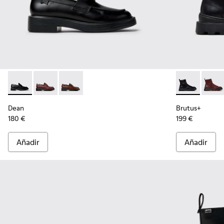
Dean - K201790-001 - Zapatos de piel negros para mujer.
Dean - K201790-008
Dean - K201790-005
Brutus+ - K40
Brutu
Dean
Brutus+
180 €
199 €
Añadir
Añadir