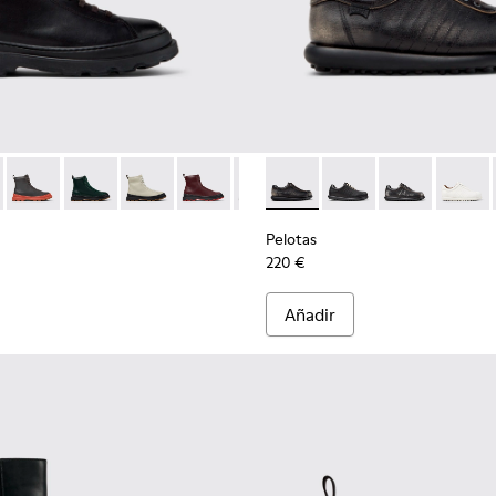
0816-001 - Botines de piel negros para mujer.
s+ - K400816-011
Brutus+ - K400816-006
Brutus+ - K400816-005
Brutus+ - K400816-004
Brutus+ - K400816-003
Brutus+ - K400816-002
Pelotas - 27205-294 - Zapatos
Pelotas - 27205-326
Pelotas - 2720
Pelotas
Pelotas
220 €
Añadir