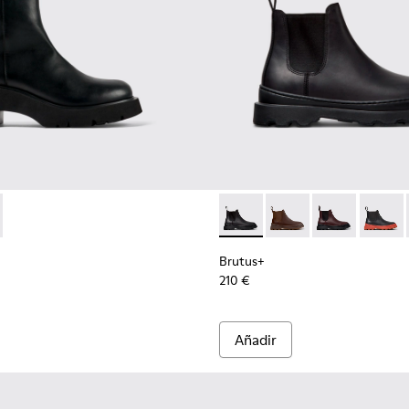
de piel negra para mujer.
25-001 - Botines negros de piel para mujer.
 - K400725-002
Brutus+ - K400818-001 - Bot
Brutus+ - K400818-0
Brutus+ - K40
Brutus
Brutus+
210 €
Añadir