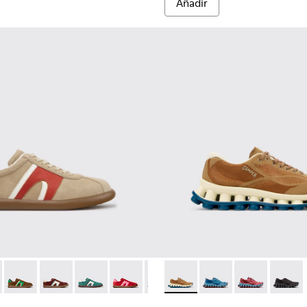
Añadir
es para mujer.
de ante y piel para mujer.
003
01825-001
r - K201608-036 - Zapatillas multicolor de ante y piel para muje
s Soller - K201608-041 - Zapatillas multicolor de nobuk y piel p
Pelotas Soller - K201608-038
Pelotas Soller - K201608-037
Pelotas Soller - K201608-031
Pelotas Soller - K201608-029
Pelotas Soller - K201608-027
Pelotissima - K201922-007 - 
Pelotas Soller - K201608-0
Pelotissima - K201922-
Pelotas Soller - K2
Pelotissima - 
Pelotas Sol
Pelotis
Pelo