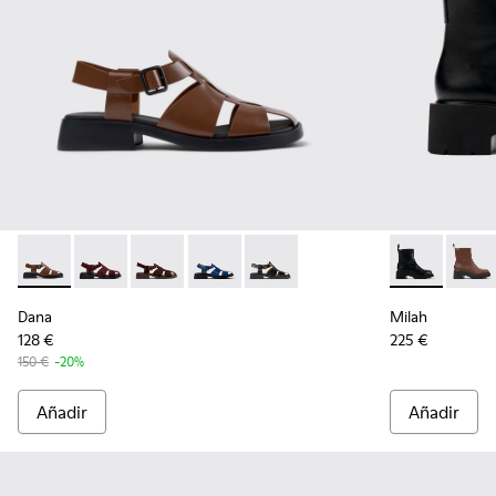
Dana - K201489-010 - Sandalias de piel marrón para mujer.
Dana - K201489-013
Dana - K201489-012
Dana - K201489-011
Dana - K201489-001 - Sandalias 
Milah - K4007
Milah
Dana
Milah
128 €
225 €
150 €
-20%
Añadir
Añadir