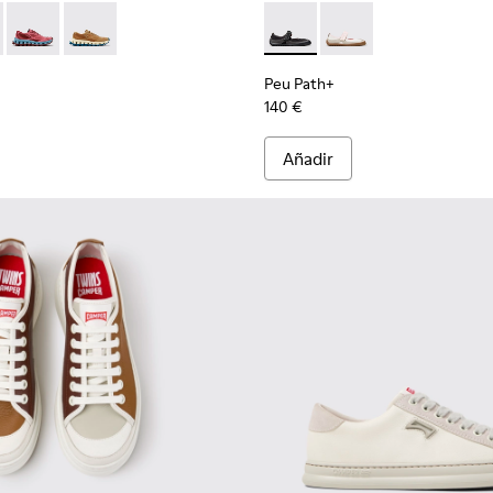
 para mujer.
l marrones para mujer.
003
01825-001
 K201922-006 - Zapatillas negras y grises de PET reciclado y ma
ssima - K201922-011 - Zapatillas azules de PET reciclado y mater
Pelotissima - K201922-010 - Zapatillas burdeos de PET recicla
Pelotissima - K201922-007 - Zapatillas marrones de mat
Peu Path+ - K201987-001 - Bai
Peu Path+ - K201987
Peu Path+
140 €
Añadir