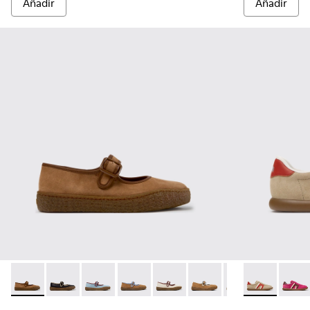
Añadir
Añadir
Peu Terreno - K201825-010 - Bailarinas de ante y piel marron
Peu Terreno - K201825-009
Peu Terreno - K201825-008 - Bailarinas azules 
Peu Terreno - K201825-007
Peu Terreno - K201825-006
Peu Terreno - K201825-
Peu Terreno - K2
Pelotas Solle
Pelota