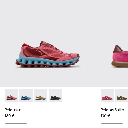
Pelotissima - K201922-010 - Zapatillas burdeos de PET recicl
Pelotissima - K201922-011 - Zapatillas azules de PET r
Pelotissima - K201922-007 - Zapatillas marron
Pelotissima - K201922-006 - Zapatillas 
Pelotas Solle
Pelota
Pelotissima
Pelotas Soller
180 €
130 €