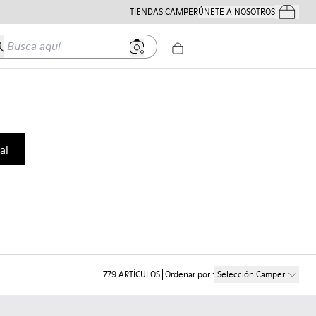
TIENDAS CAMPER
ÚNETE A NOSOTROS
Tus Pedido
usca aquí
al
779
ARTÍCULOS
Ordenar por
:
Selección Camper