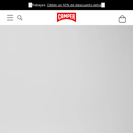
Rebajas:
Obtén un 10% de descuento extra