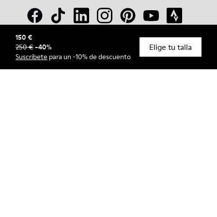
150 €
Elige tu talla
250 €
-
40
%
© Camper, 2026
Suscríbete
para un -10% de descuento