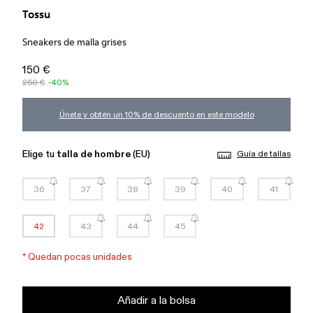
Tossu
Sneakers de malla grises
150 €
250 €
-40%
Únete y obtén un 10% de descuento en este modelo
Elige tu
talla de hombre
(EU)
Guía de tallas
36
37
38
39
40
41
42
43
44
45
*
Quedan pocas unidades
Añadir a la bolsa