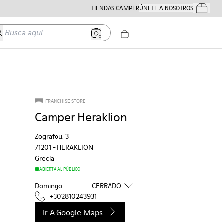
TIENDAS CAMPER
ÚNETE A NOSOTROS
Tus Pedido
usca aquí
FRANCHISE STORE
Camper Heraklion
Zografou, 3
71201
-
HERAKLION
Grecia
ABIERTA AL PÚBLICO
Domingo
CERRADO
+302810243931
Ir A Google Maps