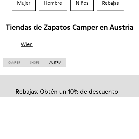
Mujer
Hombre
Niños
Rebajas
Tiendas de Zapatos Camper en Austria
Wien
CAMPER
SHOPS
AUSTRIA
Rebajas: Obtén un 10% de descuento
extra
Así es. Como parte de la comunidad, disfrutarás de beneficios
exclusivos como descuentos, acceso anticipado, invitaciones a
eventos y mucho, mucho más.
Únete