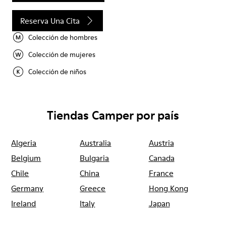
Reserva Una Cita
Colección de hombres
Colección de mujeres
Colección de niños
Tiendas Camper por país
Algeria
Australia
Austria
Belgium
Bulgaria
Canada
Chile
China
France
Germany
Greece
Hong Kong
Ireland
Italy
Japan
Mexico
Netherlands
Portugal