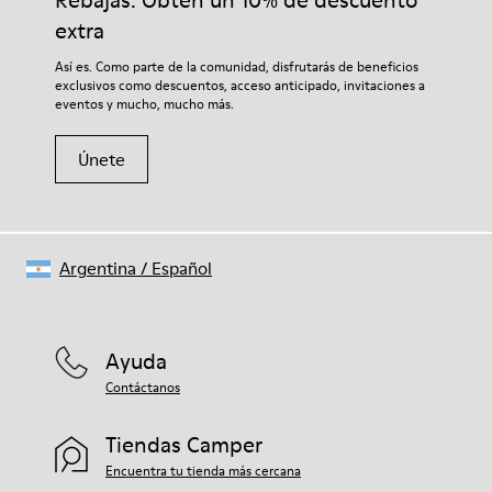
Rebajas: Obtén un 10% de descuento
Cordones elásticos
garantizará que duren más tiempo.
Plantilla
extra
Plantilla de EVA
Si deseas obtener información detallada sobre cómo cuidar de
Así es. Como parte de la comunidad, disfrutarás de beneficios
Forro
tu par, visita nuestra
Guía para el cuidado del calzado
.
exclusivos como descuentos, acceso anticipado, invitaciones a
40% piel 33% poliéster reciclado 27% acabado en ante de piel
eventos y mucho, mucho más.
Únete
Argentina
/
Español
Ayuda
Contáctanos
Tiendas Camper
Encuentra tu tienda más cercana