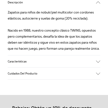
Descripción
Zapatos para niños de nobuk/piel multicolor con cordones
elásticos, autocierre y suelas de goma (20% reciclada).
Nacido en 1988, nuestro concepto clásico TWINS, opuestos
pero complementarios, desafía la idea de que los zapatos
deben ser idénticos y sigue vivo en estos zapatos para niños
que no hacen juego, pero forman una pareja realmente única.
Características
Empeine
Cuidados Del Producto
Nubuck / Piel
Color
Multicolor
Suela/Características
Nuestros zapatos se han fabricado con materiales de primera
Suelas de goma (20% recicladas)
calidad cuidadosamente seleccionados. El uso de productos
cintas de cierre
adecuados para el cuidado del calzado los protegerá y