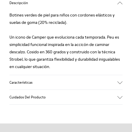
Descripción
Botines verdes de piel para niños con cordones elásticos y
suelas de goma (20% reciclada).
Un icono de Camper que evoluciona cada temporada. Peu es
simplicidad funcional inspirada en la accicón de caminar
descalzo. Cosido en 360 grados y construido con la técnica
Strobel, lo que garantiza flexibilidad y durabilidad inigualables
en cualquier situación.
Características
Empeine
Cuidados Del Producto
Piel
Color
Verde
Suela/Características
Nuestros zapatos se han fabricado con materiales de primera
Goma (20% reciclada)
calidad cuidadosamente seleccionados. El uso de productos