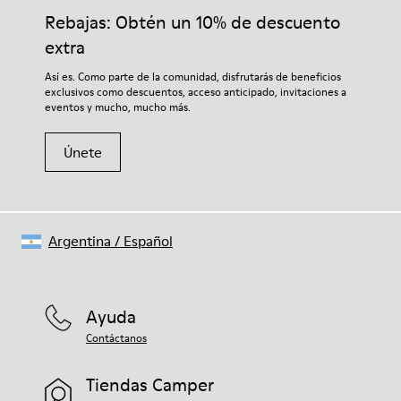
Cremallera lateral
adecuados para el cuidado del calzado los protegerá y
Rebajas: Obtén un 10% de descuento
Cordones
garantizará que duren más tiempo.
Plantilla
extra
EVA
Si deseas obtener información detallada sobre cómo cuidar de
Así es. Como parte de la comunidad, disfrutarás de beneficios
Forro
tu par, visita nuestra
Guía para el cuidado del calzado
.
exclusivos como descuentos, acceso anticipado, invitaciones a
48% poliéster reciclado 30% piel 12% acabado de piel de ante
eventos y mucho, mucho más.
10% acabado de piel de ante
Únete
Argentina
/
Español
Ayuda
Contáctanos
Tiendas Camper