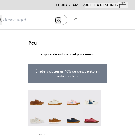
TIENDAS CAMPER
ÚNETE A NOSOTROS
Tus Pedido
usca aquí
Peu
Zapato de nobuk azul para niños.
Únete y obtén un 10% de descuento en
este modelo
Peu - 80003-160
Peu - 80003-159
Twins - 80003-157
Twins - 80003-156
Twins - 80003-150
Peu - 80003-139
Peu - 80003-104
Peu - 80003-054