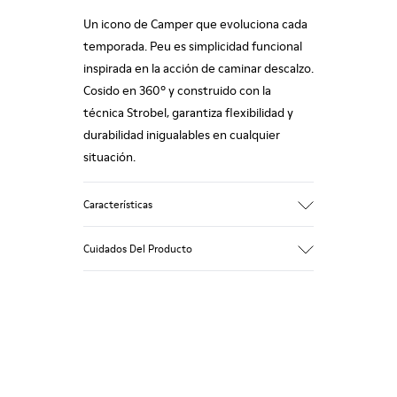
Un icono de Camper que evoluciona cada
temporada. Peu es simplicidad funcional
inspirada en la acción de caminar descalzo.
Cosido en 360º y construido con la
técnica Strobel, garantiza flexibilidad y
durabilidad inigualables en cualquier
situación.
Características
Empeine
Cuidados Del Producto
Nobuk
Color
Azul
Suela/Características
Nuestros zapatos se han fabricado con
Suelas de goma (20% recicladas)
materiales de primera calidad
Cordones elásticos
cuidadosamente seleccionados. El uso de
Plantilla
productos adecuados para el cuidado del
Plantilla de EVA