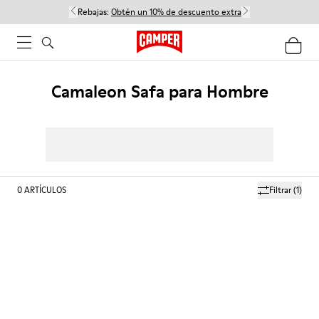
Rebajas:
Obtén un 10% de descuento extra
Camaleon Safa para Hombre
0
ARTÍCULOS
Filtrar
(1)