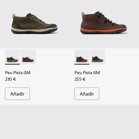
Peu Pista GM - K300556-002 - Zapatos de ante y textil en v
Peu Pista GM - K300556-001 - Zapatos grises de ante 
Peu Pista GM - K300557-003 
Peu Pista GM - K3005
Peu Pista GM
Peu Pista GM
230 €
255 €
Añadir
Añadir