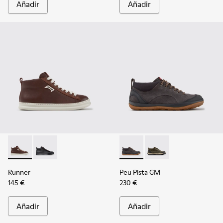
Añadir
Añadir
Runner - K300550-003 - Zapatillas de piel y nobuk marrones
Runner - K300550-004
Peu Pista GM - K300556-001 -
Peu Pista GM - K30055
Runner
Peu Pista GM
145 €
230 €
Añadir
Añadir