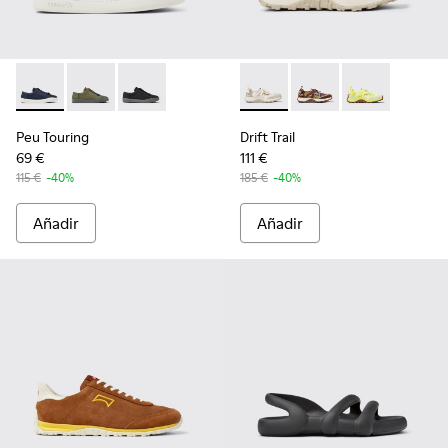
Peu Touring - K100881-018 - Sneakers de tejido azules para
Peu Touring - K100881-016
Peu Touring - K100881-001
Drift Trail - K101034-004 - S
Drift Trail - K101034-
Drift Trail - K
Peu Touring
Drift Trail
69 €
111 €
115 €
-40%
185 €
-40%
Añadir
Añadir