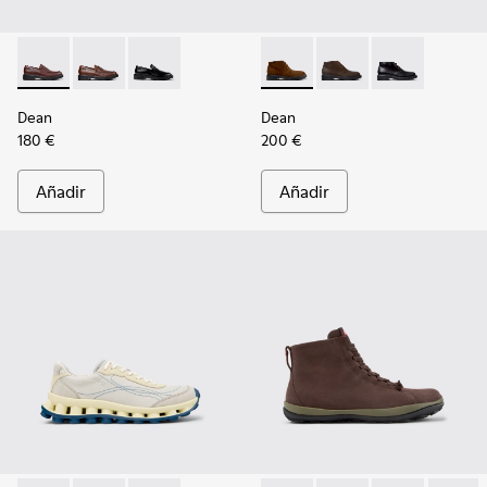
Dean - K101045-008 - Mocasines de piel burdeos para homb
Dean - K101045-005
Dean - K101045-001
Dean - K300493-007 - Botine
Dean - K300493-006
Dean - K3004
Dean
Dean
180 €
200 €
Añadir
Añadir