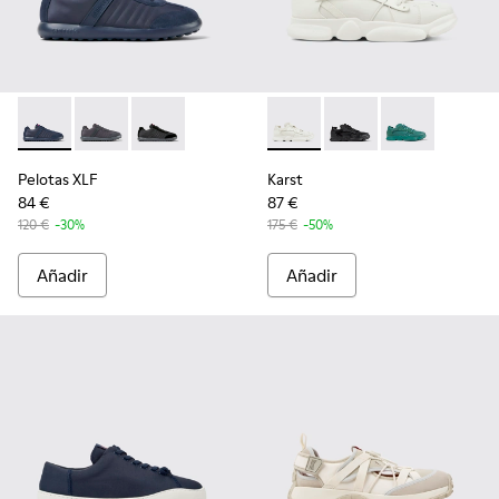
Pelotas XLF - K100751-001 - Zapatillas de textil y nobuk azu
Pelotas XLF - K100751-006
Pelotas XLF - K100751-002
Karst - K100845-001 - Sneake
Karst - K100845-005
Karst - K1008
Pelotas XLF
Karst
84 €
87 €
120 €
-30%
175 €
-50%
Añadir
Añadir