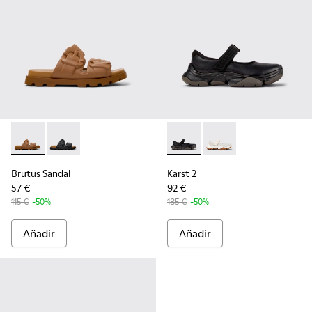
Brutus Sandal - K101046-002 - Sandalias sintéticas marrone
Brutus Sandal - K101046-001
Karst 2 - K101071-001 - Snea
Karst 2 - K101071-002
Brutus Sandal
Karst 2
57 €
92 €
115 €
-50%
185 €
-50%
Añadir
Añadir