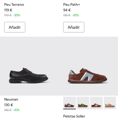
Peu Terreno
Peu Path+
119 €
94 €
170 €
-30%
135 €
-30%
Añadir
Añadir
Neuman
130 €
Pelotas Soller - K100937-024
Pelotas Soller - K100
Pelotas Soller
Pelotas
145 €
-10%
Pelotas Soller