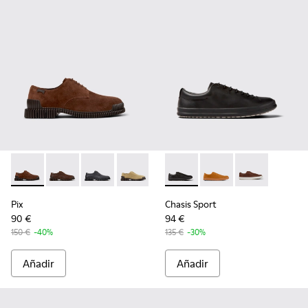
Pix - K101076-005 - Zapatos de ante marrones para hombre.
Pix - K101076-010
Pix - K101076-008
Pix - K101076-006
Pix - K101076-003
Chasis Sport - K100373-008 -
Pix - K101076-001
Chasis Sport - K10037
Chasis Sport -
Pix
Chasis Sport
90 €
94 €
150 €
-40%
135 €
-30%
Añadir
Añadir