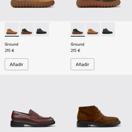
Ground - K300330-019 - Botines de ante marrones para hom
Ground - K300330-020 - Botines de piel verdes para
Ground - K300330-006
Ground - K300330-020 - Boti
Ground - K300330-019
Ground - K30
Ground
Ground
215 €
215 €
Añadir
Añadir