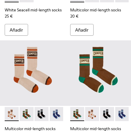
White Seacell mid-length socks
Multicolor mid-length socks
25 €
20 €
Añadir
Añadir
Multicolor mid-length socks - KA00073-008 - Calcetines de 
Multicolor mid-length socks - KA00073-009 - Calceti
Multicolor mid-length socks - KA00073-007 - 
Multicolor mid-length socks - KA0007
Multicolor mid-length socks
Multicolor mid-length
Multicolor mid
Multico
Multicolor mid-length socks
Multicolor mid-length socks