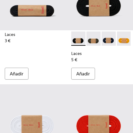
Laces
3 €
Laces - KL00002-001 - Cordo
Laces - KL00002-006 
Laces - KL000
Laces -
Laces
5 €
Añadir
Añadir