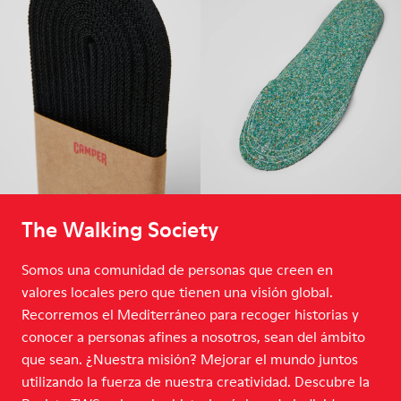
The Walking Society
Somos una comunidad de personas que creen en
valores locales pero que tienen una visión global.
Recorremos el Mediterráneo para recoger historias y
conocer a personas afines a nosotros, sean del ámbito
que sean. ¿Nuestra misión? Mejorar el mundo juntos
utilizando la fuerza de nuestra creatividad. Descubre la