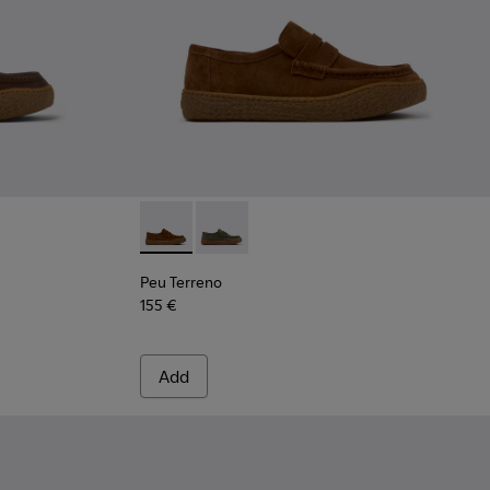
for Men.
d Engineered Materials Sneakers for Men.
- Brown Nubuck Ankle Boots for Men.
30-005
 K300530-003
rreno - K300530-001
Peu Terreno - K101135-002 - Brown Suede M
Peu Terreno - K101135-004 - Green S
Peu Terreno
155 €
Add