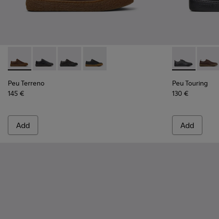
Peu Terreno - K100927-013 - Brown Nubuck Shoes for Men.
Peu Terreno - K100927-020 - Gray Nubuck Shoes for
Peu Terreno - K100927-018
Peu Terreno - K100927-001
Peu Touring 
Peu To
Peu Terreno
Peu Touring
145 €
130 €
Add
Add