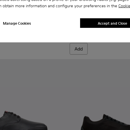
n obtain more information and configure your preferences in the
Cookie
r Men.
101007-015 - Gray Recycled PET Engineered Materials Sneakers
rra - K101007-017 - Burgundy Recycled PET Engineered Materi
Peu Serra - K101007-016
Peu Serra - K101007-011 - Beige Recycled PET Enginee
Peu Serra - K101007-008
Peu Serra - K101007-007
Peu Serra - K101007-006
Peu Touring - K300270-035 -
Peu Serra - K101007-005 -
Peu Touring - K30027
Peu Touring -
Peu To
Manage Cookies
Accept and Close
Peu Touring
125 €
Add