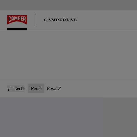
Peu
Reset
filter
(1)