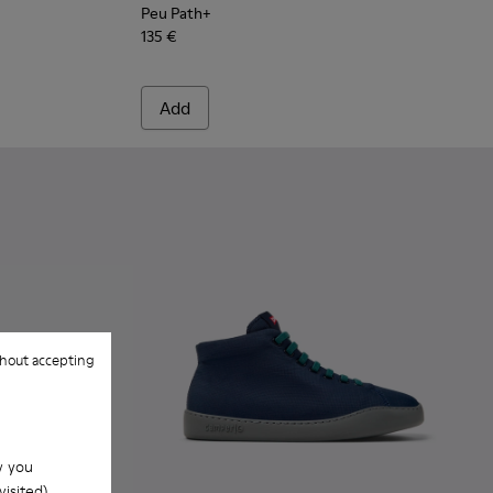
Peu Path+
135 €
Add
hout accepting
w you
isited).