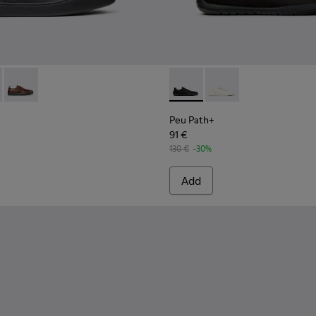
 Men.
- K100977-004 - Black Leather Sneakers for Men.
uring - K100977-009 - Brown Leather Sneakers for Men.
Peu Touring - K100977-006
Peu Path+ - K101100-002 - B
Peu Path+ - K101100-
Peu Path+
91 €
130 €
-30%
Add