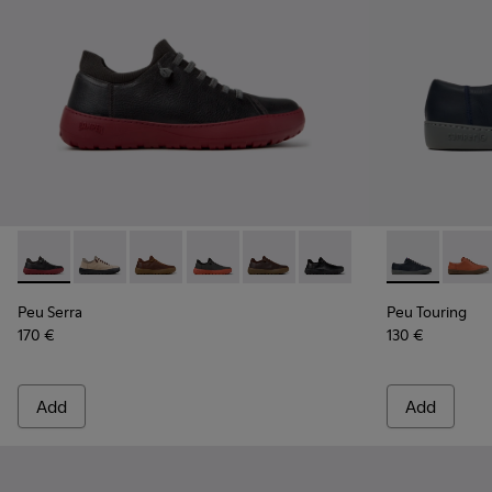
Peu Serra - K101075-013 - Gray Leather and Textile Shoes fo
Peu Serra - K101075-011 - Beige Suede and Textile Sh
Peu Serra - K101075-010 - Brown Regenerative
Peu Serra - K101075-007
Peu Serra - K101075-005
Peu Serra - K101075-001 
Peu Touring 
Peu T
Peu Serra
Peu Touring
170 €
130 €
Add
Add