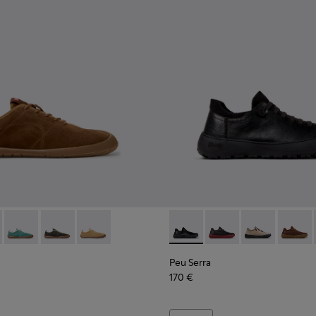
or Men.
007 - Brown Nubuck Ankle Boots for Men.
300467-006
K101118-005 - Brown Suede Sneakers for Men.
no - K300467-005
th+ - K101118-006 - Green Suede Sneakers for Men.
Peu Path+ - K101118-003
Peu Path+ - K101118-002
Peu Path+ - K101118-001
Peu Serra - K101075-001 - Bl
Peu Serra - K101075-0
Peu Serra - K1
Peu Ser
Peu Serra
170 €