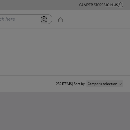
CAMPER STORES
JOIN US
MY ACC
ere
232
ITEMS
Sort by
:
Camper´s selection