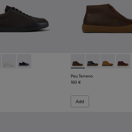
hoes for Men.
- K101082-004 - Gray Recycled Engineered Materials Sneakers 
ouring - K101082-003
Peu Touring - K101082-002
Peu Touring - K101082-001 - Blue Leather and Recycle
Peu Terreno - K300530-004 
Peu Terreno - K3005
Peu Terreno -
Peu Te
Peu Terreno
160 €
Add