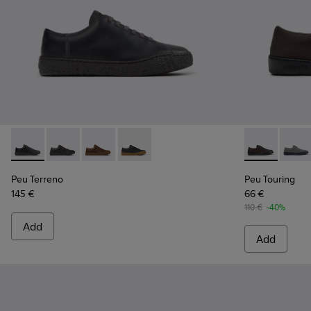
Peu Terreno - K100927-020 - Gray Nubuck Shoes for Men.
Peu Terreno - K100927-018
Peu Terreno - K100927-013 - Brown Nubuck S
Peu Terreno - K100927-001
Peu Touring 
Peu T
Peu Terreno
Peu Touring
145 €
66 €
110 €
-40%
Add
Add