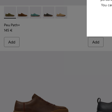
You ca
Peu Path+ - K101118-006 - Green Suede Sneakers for Men.
Peu Path+ - K101118-005 - Brown Suede Sneakers fo
Peu Path+ - K101118-003
Peu Path+ - K101118-002
Peu Path+ - K101118-001
Peu Serra - K
Peu Se
Peu Path+
Peu Serra
145 €
170 €
Add
Add