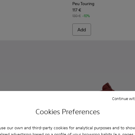
Peu Touring
117 €
130 €
-10%
Add
Continue wit
Cookies Preferences
se our own and third-party cookies for analytical purposes and to sho
lised advertising based on a profile of your browsing habits (e.g. pages v