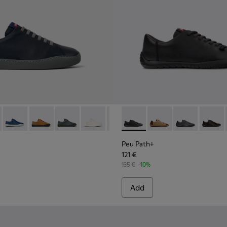
r Men.
oes for Men.
 Leather and Textile Shoes for Men.
- Black and Gray Regenerative Leather and Textile Shoes for M
- K100479-051 - Blue Leather Sneakers for Men.
ouring - K100479-062
Peu Touring - K100479-061
Peu Touring - K100479-059
Peu Touring - K100479-058
Peu Touring - K100479-045
Peu Touring - K100479-022
Peu Path+ - K101114-002 - Bl
Peu Touring - K100479-02
Peu Path+ - K101114-
Peu Touring - K10
Peu Path+ - K1
Peu Touring
Peu Pat
Peu Path+
121 €
135 €
-10%
Add