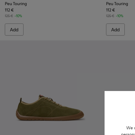
Peu Touring
Peu Touring
112 €
112 €
125 €
-10%
125 €
-10%
Add
Add
We u
persona