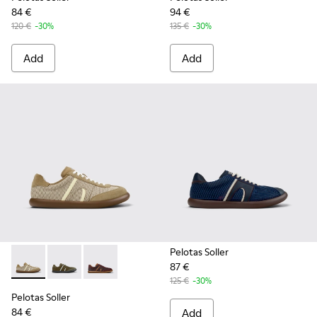
84 €
94 €
120 €
-30%
135 €
-30%
Add
Add
Pelotas Soller
87 €
Pelotas Soller - K101056-005 - Brown Textile and Nubuck Le
Pelotas Soller - K101056-006 - Green Textile and Nu
Pelotas Soller - K101056-002
125 €
-30%
Pelotas Soller
84 €
Add