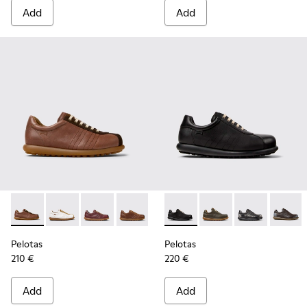
Add
Add
Pelotas - K101018-009 - Brown Leather and Nubuck Shoes f
Pelotas - K101018-010 - White Leather and Nubuck S
Pelotas - K101018-007
Pelotas - K101018-004
Pelotas - K101018-003
Pelotas - 16002-317 - Black 
Pelotas - K101018-002
Pelotas - 16002-358 
Pelotas - K10101
Pelotas - 1600
Pelotas
Pelotas
Pelotas
210 €
220 €
Add
Add