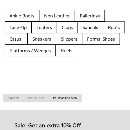
Ankle Boots
Non Leather
Ballerinas
Lace-Up
Loafers
Clogs
Sandals
Boots
Casual
Sneakers
Slippers
Formal Shoes
Platforms / Wedges
Heels
CAMPER
MEN SHOES
PELOTAS FOR MEN
Sale: Get an extra 10% Off