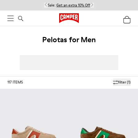
Sale:
Get an extra 10% Off
Pelotas for Men
117
ITEMS
filter
(1)