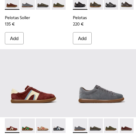
Pelotas Soller - K101003-004 - Brown Leather Sneakers for 
Pelotas Soller - K101003-015 - Gray Suede Sneakers f
Pelotas Soller - K101003-014 - Green Leather 
Pelotas Soller - K101003-009
Pelotas Soller - K101003-007
Pelotas - 16002-327 - Gray L
Pelotas Soller - K101003
Pelotas - 16002-358 
Pelotas - 1600
Pelotas
Pelotas Soller
Pelotas
135 €
220 €
Add
Add
Pelotas Soller - K100937-037 - Multicolor Nubuck and Leath
Pelotas Soller - K100937-038 - Multicolor Nubuck an
Pelotas Soller - K100937-036 - Multicolor Su
Pelotas Soller - K100937-033 - Multic
Pelotas Soller - K100937-031 - 
Pelotas Soller - K101003-015
Pelotas Soller - K100937
Pelotas Soller - K101
Pelotas Soller - 
Pelotas Soller
Pelotas So
Pelotas
Pel