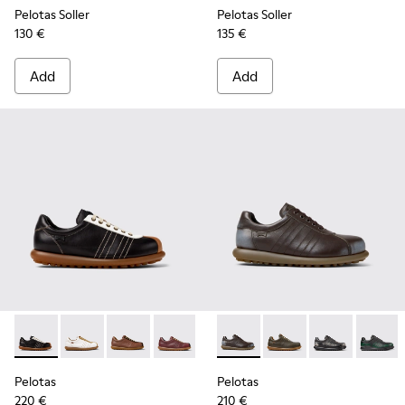
Pelotas Soller
Pelotas Soller
130 €
135 €
Add
Add
Pelotas - K101018-001 - Multicolor Vegetable-Tanned Leathe
Pelotas - K101018-010 - White Leather and Nubuck S
Pelotas - K101018-009 - Brown Leather and N
Pelotas - K101018-007
Pelotas - K101018-004
Pelotas - 16002-349 - Brown
Pelotas - K101018-003
Pelotas - 16002-358 
Pelotas - K10101
Pelotas - 1600
Pelotas
Pelotas
Pelotas
220 €
210 €