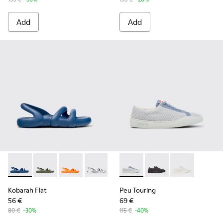
Add
Add
Kobarah Flat - K201636-021 - Blue Sandals for Women.
Kobarah Flat - K201636-018
Kobarah Flat - K201636-017
Kobarah Flat - K201636-014
Kobarah Flat - K201636-012
Peu Touring - K201862-005 -
Kobarah Flat - K201636
Peu Touring - K20186
Kobarah Flat - K
Peu Touring -
Kobarah Flat
Peu Touring
56 €
69 €
80 €
-30%
115 €
-40%