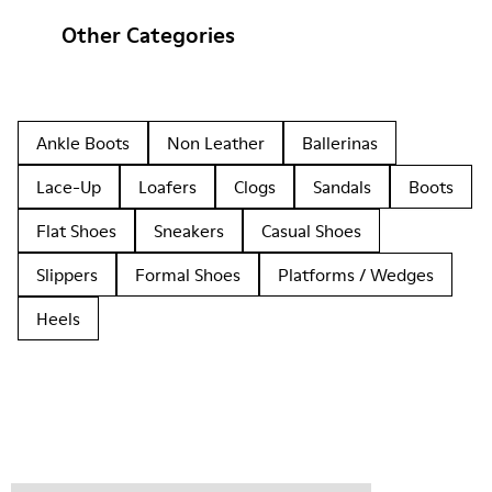
Other Categories
Ankle Boots
Non Leather
Ballerinas
Lace-Up
Loafers
Clogs
Sandals
Boots
Flat Shoes
Sneakers
Casual Shoes
Slippers
Formal Shoes
Platforms / Wedges
Heels