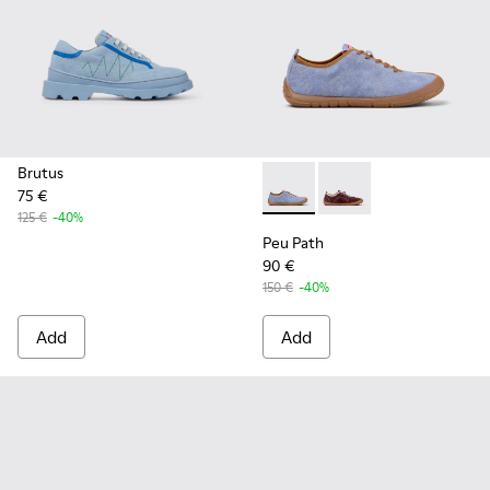
Brutus
75 €
Peu Path - K201815-004 - B
Peu Path - K201815-0
125 €
-40%
Peu Path
90 €
150 €
-40%
Add
Add