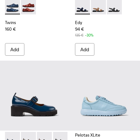
Twins - K201136-001 - Blue TWINS shoe for women
Twins - K201136-002
Edy - K200573-014 - Blue Nu
Edy - K200573-018
Edy - K200573
Twins
Edy
160 €
94 €
135 €
-30%
Add
Add
Pelotas XLite