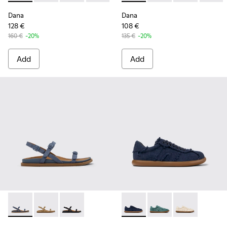
Dana
Dana
128 €
108 €
160 €
-20%
135 €
-20%
Add
Add
Lluc Sandal - K201883-003 - Blue Suede Leather Sandals fo
Lluc Sandal - K201883-004
Lluc Sandal - K201883-001
Pelotas Soller x EFI - K2017
Pelotas Soller x EFI -
Pelotas Soller 