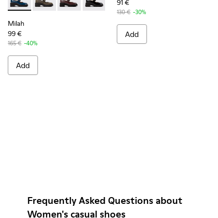
91 €
Milah - K201681-006 - Blue Leather Shoes for Women.
Milah - K201681-010
Milah - K201681-007
Milah - K201681-001
130 €
-30%
Milah
99 €
Add
165 €
-40%
Add
Frequently Asked Questions about
Women's casual shoes