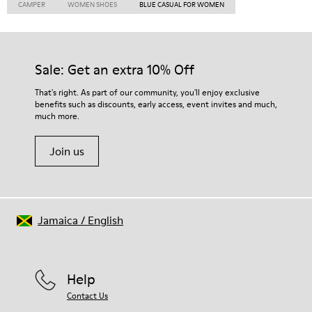
CAMPER
WOMEN SHOES
BLUE CASUAL FOR WOMEN
Sale: Get an extra 10% Off
That's right. As part of our community, you'll enjoy exclusive
benefits such as discounts, early access, event invites and much,
much more.
Join us
Jamaica
/
English
Help
Contact Us