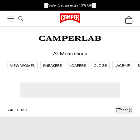
Sale:
Get an extra 10% Off
All Men's shoes
VIEW WOMEN
SNEAKERS
LOAFERS
CLOGS
LACE-UP
248
ITEMS
filter
(1)