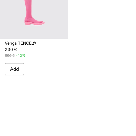
Venga TENCEL®
330 €
550 €
-40%
Add