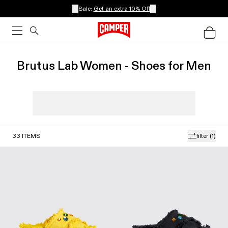
Sale:
Get an extra 10% Off
Brutus Lab Women - Shoes for Men
33
ITEMS
filter
(1)