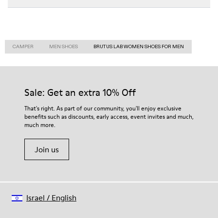
CAMPER
MEN SHOES
BRUTUS LAB WOMEN SHOES FOR MEN
Sale: Get an extra 10% Off
That's right. As part of our community, you'll enjoy exclusive
benefits such as discounts, early access, event invites and much,
much more.
Join us
Israel
/
English