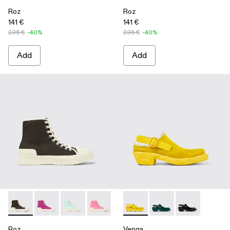
Roz
Roz
141 €
141 €
235 €
-40%
235 €
-40%
Add
Add
Roz - A700002-001 - Black recycled cotton sneakers
Roz - A700002-006
Roz - A700002-005
Roz - A700002-004 - Pink
Roz - A700002-003 - Brown
Venga - A500007-003 - Yell
Roz - A700002-002 - Whi
Venga - A500007-002
Venga - A5000
Roz
Venga