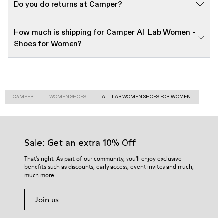
Do you do returns at Camper?
How much is shipping for Camper All Lab Women -
Shoes for Women?
CAMPER
WOMEN SHOES
ALL LAB WOMEN SHOES FOR WOMEN
Sale: Get an extra 10% Off
That's right. As part of our community, you'll enjoy exclusive
benefits such as discounts, early access, event invites and much,
much more.
Join us