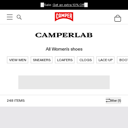
Sale:
Get an extra 10% Off
All Women's shoes
VIEW MEN
SNEAKERS
LOAFERS
CLOGS
LACE-UP
BOO
248
ITEMS
filter
(1)