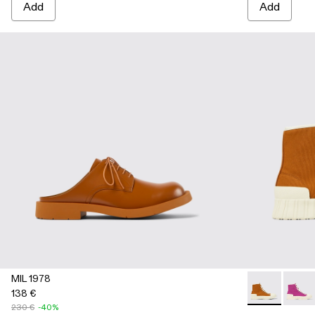
Add
Add
MIL 1978
138 €
Roz - A7000
Roz -
230 €
-40%