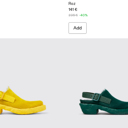
Roz
141 €
235 €
-40%
Add