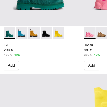
Eki - A700001-002 - Green
Eki - A700001-005
Eki - A700001-004
Eki - A700001-003
Eki - A700001-001 - Yellow
Tossu - A500
Tossu
Eki
Tossu
299 €
150 €
499 €
-40%
250 €
-40%
Add
Add