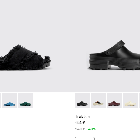
l - A500001-004 - Black
 Sandal - A500001-003 - Yellow
Brutus Sandal - A500001-002 - Blue
Brutus Sandal - A500001-001 - Green
Traktori - A500006-001 - Bla
Traktori - A500006-0
Traktori - A50
Traktor
Traktori
144 €
240 €
-40%