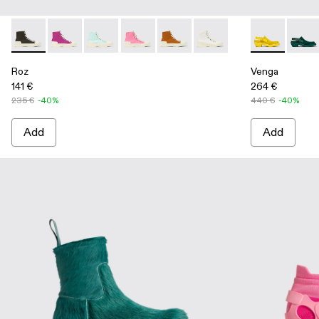
Roz - A700002-001 - Black recycled cotton sneakers
Roz - A700002-006
Roz - A700002-005
Roz - A700002-004 - Pink
Roz - A700002-003 - Brown
Roz - A700002-002 - Whi
Venga - A500
Venga
Roz
Venga
141 €
264 €
235 €
-40%
440 €
-40%
Add
Add