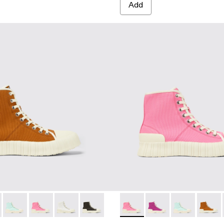
Add
02-003 - Brown
 A700002-006
Roz - A700002-005
Roz - A700002-004 - Pink
Roz - A700002-002 - White recycled cotton sn
Roz - A700002-001 - Black recycled cot
Roz - A700002-004 - Pink
Roz - A700002-006
Roz - A70000
Roz - 