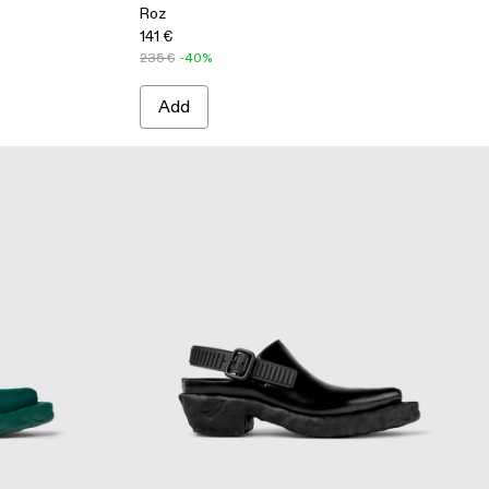
Roz
141 €
235 €
-40%
Add