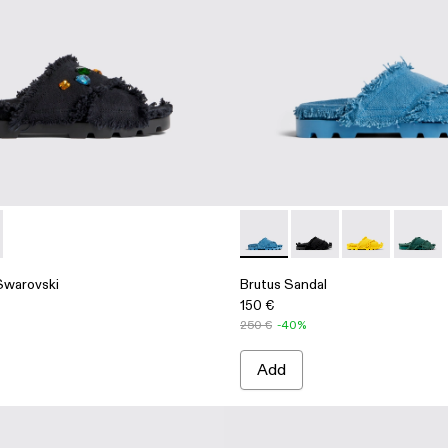
l Swarovski - A500009-001 - Black
 Sandal Swarovski - A500009-002 - Yellow
Brutus Sandal - A500001-002
Brutus Sandal - A500
Brutus Sandal 
Brutus 
Swarovski
Brutus Sandal
150 €
250 €
-40%
Add