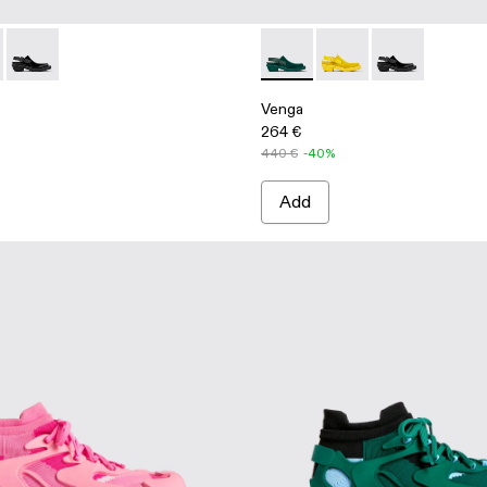
te recycled cotton sneakers
007-003 - Yellow
 - A500007-002 - Green
Venga - A500007-001 - Black
Venga - A500007-002 - Gre
Venga - A500007-003 
Venga - A5000
Venga
264 €
440 €
-40%
Add