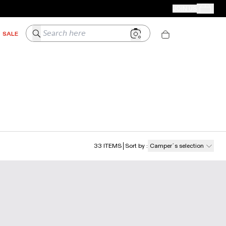
CAMPER STORES
JOIN US
Your Order
Search here
SALE
33
ITEMS
Sort by
:
Camper´s selection