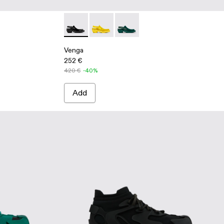
en
- Yellow
07-001 - Black
Venga - A500007-001 - Black
Venga - A500007-003 - Yellow
Venga - A500007-002 - Green
Venga
252 €
420 €
-40%
Add