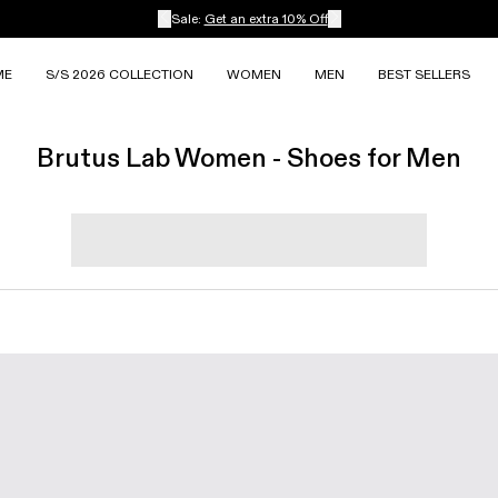
Sale:
Get an extra 10% Off
ME
S/S 2026 COLLECTION
WOMEN
MEN
BEST SELLERS
Brutus Lab Women - Shoes for Men