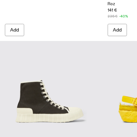
Roz
141 €
235 €
-40%
Add
Add