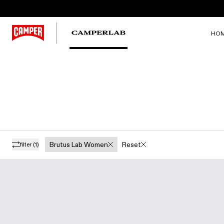
HO
Brutus Lab Women
Reset
filter
(1)