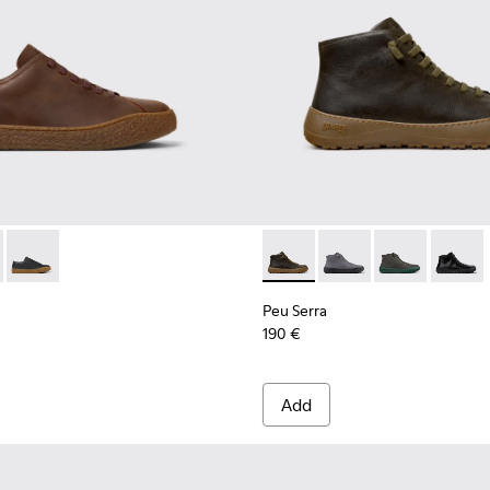
r Men.
Boots for Men.
-008
300467-006
- K100927-013 - Brown Nubuck Shoes for Men.
no - K300467-005
erreno - K100927-020 - Gray Nubuck Shoes for Men.
Peu Terreno - K100927-001
Peu Serra - K300541-004 - G
Peu Serra - K300541-
Peu Serra - K
Peu Ser
Peu Serra
190 €
Add