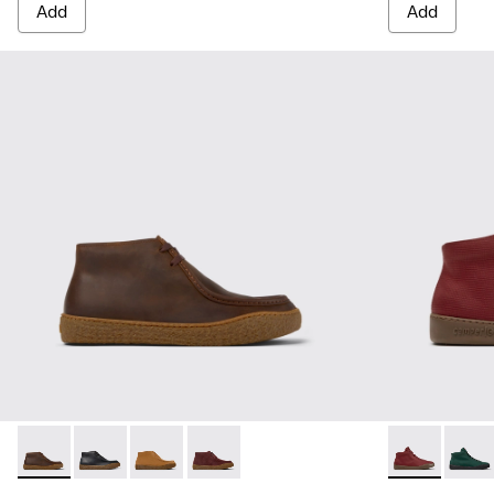
Add
Add
Peu Terreno - K300530-004 - Brown Nubuck Ankle Boots fo
Peu Terreno - K300530-005
Peu Terreno - K300530-003
Peu Terreno - K300530-001
Peu Touring 
Peu T