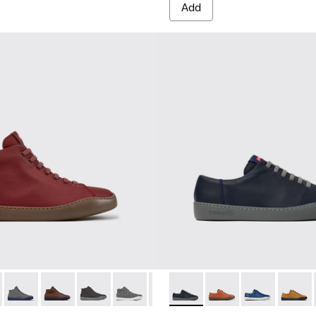
Add
r Men.
- K300270-035 - Burgundy Textile Sneakers for Men.
ouring - K300270-033
Peu Touring - K300270-032
Peu Touring - K300270-030
Peu Touring - K300270-018 - Black Textile Snea
Peu Touring - K300270-017
Peu Touring - K300270-016
Peu Touring - K100479-051 -
Peu Touring - K300270-014
Peu Touring - K10047
Peu Touring - K300
Peu Touring -
Peu Tourin
Peu Tou