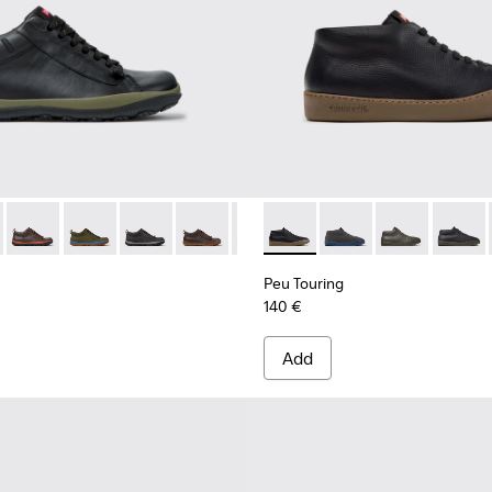
 Men.
hoes for Men.
 Leather and Textile Shoes for Men.
- Black and Gray Regenerative Leather and Textile Shoes for M
 - K300285-047 - Black Leather Ankle Boots for Men.
ista GM - K300285-050
Peu Pista GM - K300285-048
Peu Pista GM - K300285-046
Peu Pista GM - K300285-044
Peu Pista GM - K300285-042
Peu Pista GM - K300285-041
Peu Touring - K300305-027 -
Peu Pista GM - K300285-
Peu Touring - K3003
Peu Pista GM - K
Peu Touring -
Peu Pista 
Peu Tou
Peu 
Peu Touring
140 €
Add