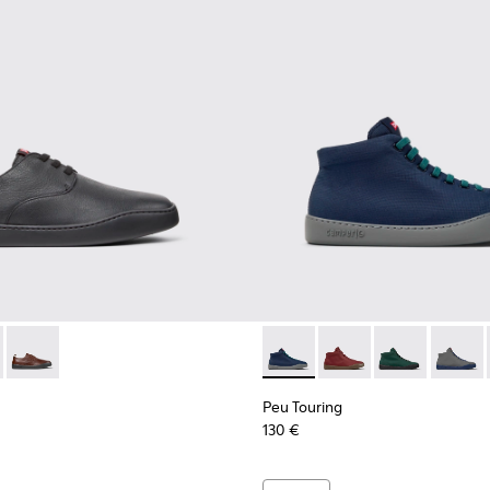
.
51 - Blue Leather Sneakers for Men.
00479-045
- K100977-004 - Black Leather Sneakers for Men.
ng - K100479-022
uring - K100977-009 - Brown Leather Sneakers for Men.
 Touring - K100479-021
Peu Touring - K100977-006
Peu Touring - K100479-011
Peu Touring - K300270-008 - 
Peu Touring - K30027
Peu Touring -
Peu Tou
Peu Touring
130 €