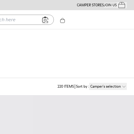
CAMPER STORES
JOIN US
Your Order
ere
220
ITEMS
Sort by
:
Camper´s selection