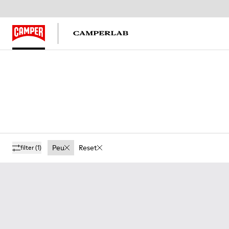
Peu
Reset
filter
(1)