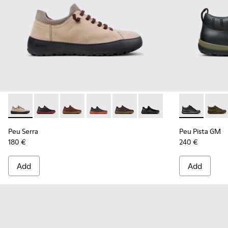
Peu Serra - K101075-011 - Beige Suede and Textile Shoes for
Peu Serra - K101075-013 - Gray Leather and Textile S
Peu Serra - K101075-010 - Brown Regenerative
Peu Serra - K101075-007
Peu Serra - K101075-005
Peu Serra - K101075-001 
Peu Pista GM
Peu P
Peu Serra
Peu Pista GM
180 €
240 €
Add
Add