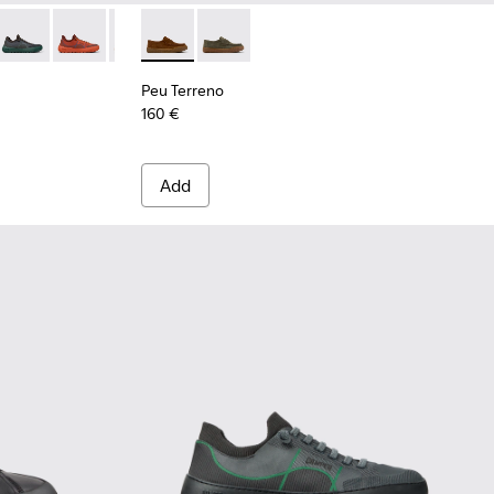
n.
urgundy Recycled PET Engineered Materials Sneakers for Men.
016
14-005
01007-015 - Gray Recycled PET Engineered Materials Sneakers 
- K101114-004
ra - K101007-011 - Beige Recycled PET Engineered Materials S
Path+ - K101114-002 - Black Leather Shoes for Men.
Peu Serra - K101007-008
Peu Serra - K101007-007
Peu Serra - K101007-006
Peu Terreno - K101135-002 - Brown Suede M
Peu Serra - K101007-005 - Black and Gra
Peu Terreno - K101135-004 - Green S
Peu Terreno
160 €
Add