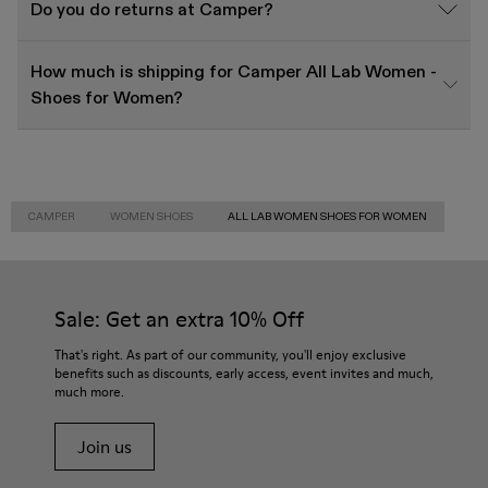
Do you do returns at Camper?
How much is shipping for Camper All Lab Women -
Shoes for Women?
CAMPER
WOMEN SHOES
ALL LAB WOMEN SHOES FOR WOMEN
Sale: Get an extra 10% Off
That's right. As part of our community, you'll enjoy exclusive
benefits such as discounts, early access, event invites and much,
much more.
Join us