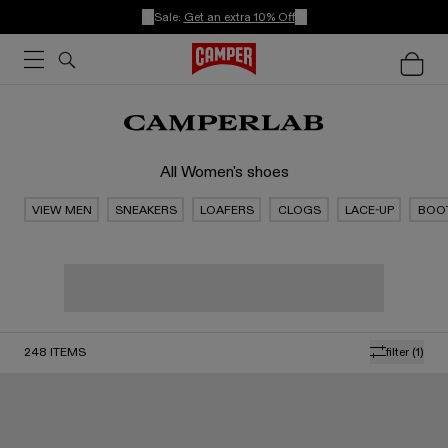
Sale:
Get an extra 10% Off
All Women's shoes
VIEW MEN
SNEAKERS
LOAFERS
CLOGS
LACE-UP
BOO
248
ITEMS
filter
(1)