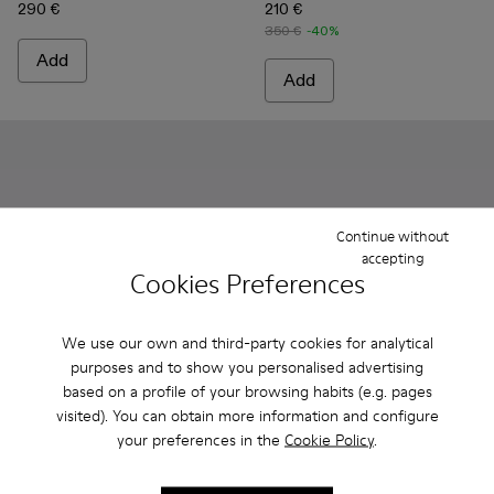
290 €
210 €
350 €
-40%
Add
Add
Continue without
accepting
Cookies Preferences
We use our own and third-party cookies for analytical
purposes and to show you personalised advertising
based on a profile of your browsing habits (e.g. pages
VAMONOS - A500023-017 - BLACK-ORANGE
VAMONOS - A500023-018 - RED
VAMONOS - A500023-016 - GRAY
VAMONOS - A500023-013
VAMONOS - A500023-012
VAMONOS - A500044-002 
VAMONOS - A500023-0
VAMONOS - A50004
VAMONOS - A50
VAMONOS
VA
visited). You can obtain more information and configure
your preferences in the
Cookie Policy
.
VAMONOS
VAMONOS
192 €
180 €