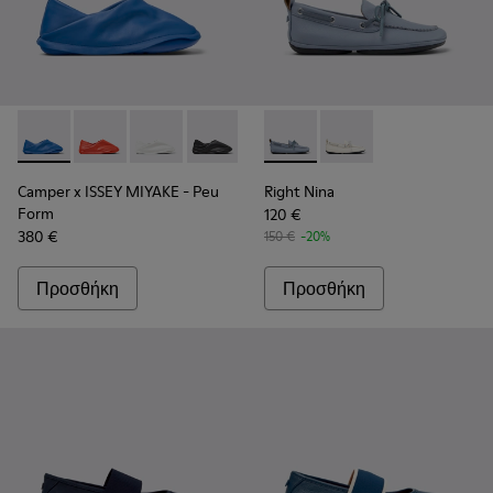
Camper x ISSEY MIYAKE - Peu Form - K201849-004 - Μπλε δε
Camper x ISSEY MIYAKE - Peu Form - K201849-005
Camper x ISSEY MIYAKE - Peu Form - K20184
Camper x ISSEY MIYAKE - Peu Form - 
Right Nina - K201848-005 - Μ
Right Nina - K201848
Camper x ISSEY MIYAKE - Peu
Right Nina
Form
120 €
380 €
150 €
-20%
Προσθήκη
Προσθήκη