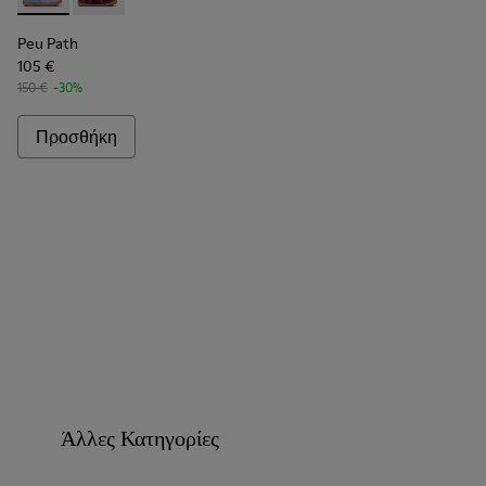
Peu Path - K201815-004 - Μπλε νουμπούκ καθημερινά παπούτ
Peu Path - K201815-003
Peu Path
105 €
150 €
-30%
Προσθήκη
Άλλες Κατηγορίες