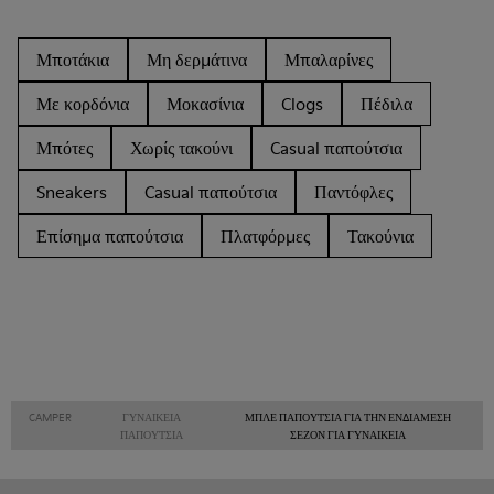
Μποτάκια
Μη δερμάτινα
Μπαλαρίνες
Με κορδόνια
Μοκασίνια
Clogs
Πέδιλα
Μπότες
Χωρίς τακούνι
Casual παπούτσια
Sneakers
Casual παπούτσια
Παντόφλες
Επίσημα παπούτσια
Πλατφόρμες
Τακούνια
CAMPER
ΓΥΝΑΙΚΕΊΑ
ΜΠΛΕ ΠΑΠΟΎΤΣΙΑ ΓΙΑ ΤΗΝ ΕΝΔΙΆΜΕΣΗ
ΠΑΠΟΎΤΣΙΑ
ΣΕΖΌΝ ΓΙΑ ΓΥΝΑΙΚΕΊΑ