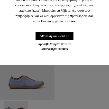
προφίλ των συνηθειών περιήγησής σας (π.χ. σελίδες που
Pelotas Soller - K201608-017 - Πολύχρωμα δερμάτινα καθημε
Pelotas Soller - K201608-041
Pelotas Soller - K201608-038
Pelotas Soller - K201608-037
Pelotas Soller - K201608-036
Thelma II - K201801-002 - Μπ
Pelotas Soller - K201608
Thelma II - K201801-0
Pelotas Soller -
Pelotas So
Pel
επισκεφτήκατε). Μπορείτε να λάβετε περισσότερες
Pelotas Soller
Thelma II
πληροφορίες και να διαμορφώσετε τις προτιμήσεις σας
100 €
119 €
στην
Πολιτική για τα cookies
.
125 €
-20%
170 €
-30%
Αποδοχή και κλείσιμο
Προσθήκη
Προσθήκη
Χρησιμοποιήστε μόνο τα
απαραίτητα cookies