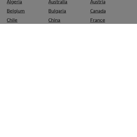
Algeria
Australia
Austria
Belgium
Bulgaria
Canada
Chile
China
France
Germany
Greece
Hong Kong
Ireland
Italy
Japan
Mexico
Netherlands
Portugal
Serbia
Singapore
South Korea
Spain
Switzerland
Taiwan
Thailand
Turkey
United Arab
Emirates
United Kingdom
Usa
CAMPER
SHOPS
GERMANY
BERLIN
CAMPER KUDAMM
BERLIN